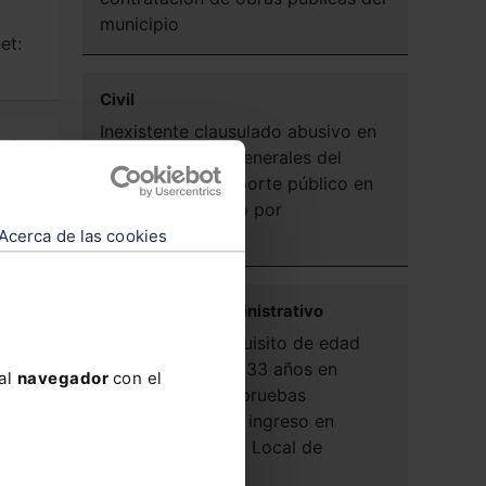
municipio
et:
Civil
Inexistente clausulado abusivo en
ento
las condiciones generales del
servicio de transporte público en
leno
bicicleta prestado por
e
Ayuntamiento
Acerca de las cookies
Contencioso-administrativo
Legalidad del requisito de edad
máxima fijado en 33 años en
 al
navegador
con el
convocatoria de pruebas
selectivas para el ingreso en
Cuerpo de Policía Local de
Ayuntamiento