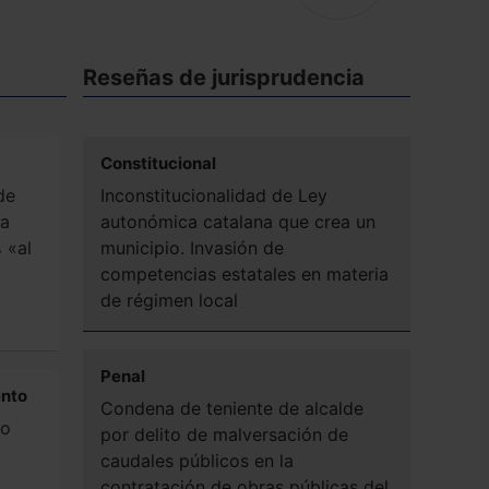
Reseñas de jurisprudencia
Constitucional
de
Inconstitucionalidad de Ley
da
autonómica catalana que crea un
 «al
municipio. Invasión de
competencias estatales en materia
de régimen local
Penal
ento
Condena de teniente de alcalde
po
por delito de malversación de
caudales públicos en la
contratación de obras públicas del