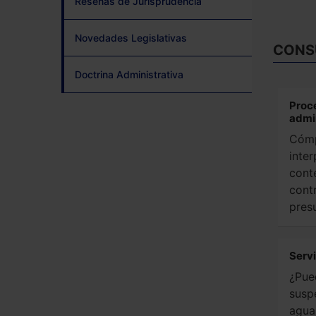
Reseñas de Jurisprudencia
Novedades Legislativas
CONS
Doctrina Administrativa
Proc
admi
Cómp
inte
cont
cont
pres
Servi
¿Pue
susp
agua