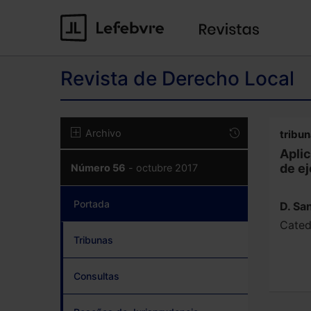
Revista de Derecho Local
Archivo
tribu
Aplic
de ej
Número 56
- octubre 2017
Portada
(current)
D. Sa
Cated
Tribunas
Consultas