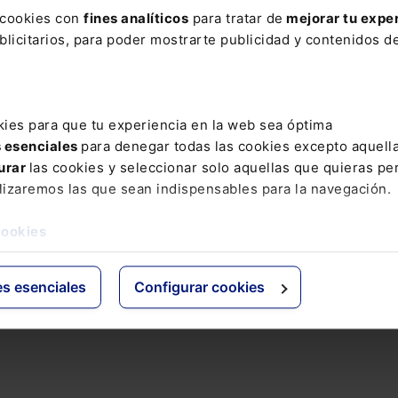
s cookies con
fines analíticos
para tratar de
mejorar tu expe
ÓN EUROPEA Recomendación (UE) 2017/1805 de la Comisi
licitarios, para poder mostrarte publicidad y contenidos de
3 de octubre de 2017, sobre la profesionalización de la
tratación pública - Construir una arquitectura para la
esionalización de la ...
kies para que tu experiencia en la web sea óptima
s esenciales
para denegar todas las cookies excepto aquell
urar
las cookies y seleccionar solo aquellas que quieras per
lizaremos las que sean indispensables para la navegación.
cookies
es esenciales
Configurar cookies