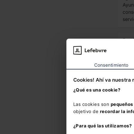
Ayun
cons
servi
Func
Para
funci
cont
Consentimiento
temp
¿es 
Cookies! Ahí va nuestra 
prev
¿Qué es una cookie?
Ver m
Las cookies son
pequeños 
objetivo de
recordar la inf
Nove
¿Para qué las utilizamos?