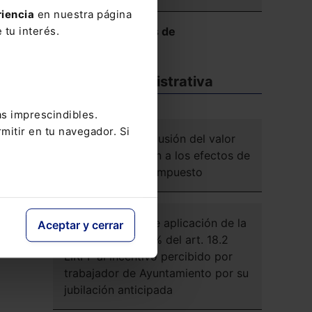
riencia
en nuestra página
ón,
Ver más Reseñas de
 tu interés.
Jurisprudencia
Doctrina administrativa
as imprescindibles.
mitir en tu navegador. Si
DGT. IIVTNU. Exclusión del valor
de la construcción a los efectos de
la liquidación de impuesto
DGT. IRPF. Posible aplicación de la
Aceptar y cerrar
reducción del 30% del art. 18.2
LIRPF al incentivo percibido por
trabajador de Ayuntamiento por su
jubilación anticipada