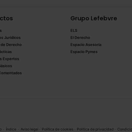
ctos
Grupo Lefebvre
s
ELS
os Jurídicos
El Derecho
 de Derecho
Espacio Asesoría
ácticas
Espacio Pymes
 Expertos
Básicos
Comentados
o
·
Índice
·
Aviso legal
·
Política de cookies
·
Política de privacidad
·
Condicio