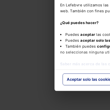
En Lefebvre utilizamos la
UNI
web. También con fines pub
de 
con
¿Qué puedes hacer?
prof
Puedes
aceptar
las coo
Puedes
aceptar solo la
También puedes
config
no seleccionas ninguna uti
Saber más acerca de las 
Aceptar solo las cooki