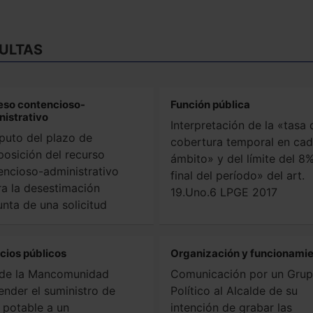
ULTAS
eso contencioso-
Función pública
nistrativo
Interpretación de la «tasa 
uto del plazo de
cobertura temporal en ca
rposición del recurso
ámbito» y del límite del 8%
encioso-administrativo
final del período» del art.
ra la desestimación
19.Uno.6 LPGE 2017
unta de una solicitud
cios públicos
Organización y funcionami
de la Mancomunidad
Comunicación por un Gru
ender el suministro de
Político al Alcalde de su
 potable a un
intención de grabar las