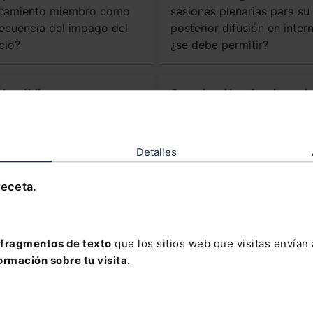
tamiento miembro como
sesiones plenarias para su
ecuencia del impago del
posterior difusión en intern
cio?
¿se debe permitir?
ión pública
Organización y funcionami
 el nombramiento de
¿Puede permanecer un
onarios interinos o
Concejal en la sesión de P
ratación de personal
si no emite voto? ¿Cómo s
Detalles
oral en el Ayuntamiento,
reflejaría en el acta?
necesaria autorización
receta.
ia del MINHAP?
ás Consultas
fragmentos de texto
que los sitios web que visitas envían
ormación sobre tu visita
.
dades Legislativas