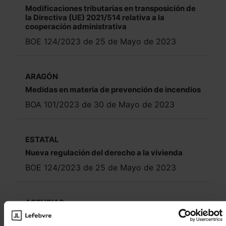
Modificaciones tributarias en transposición de
la Directiva (UE) 2021/514 relativa a la
cooperación administrativa
BOE 124/2023 de 25 de Mayo de 2023
ARAGÓN
Medidas en materia de prevención de incendios
BOA 101/2023 de 30 de Mayo de 2023
ESTATAL
Nueva regulación del derecho a la vivienda
BOE 124/2023 de 25 de Mayo de 2023
ASTURIAS
Fondo extraordinario de solvencia financiera
entre los municipios del Principado