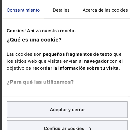
BOPA 99/2023 de 25 de Mayo de 2023
Consentimiento
Detalles
Acerca de las cookies
CASTILLA Y LEÓN
Cookies! Ahí va nuestra receta.
Provisión de puestos reservados a funcionarios
¿Qué es una cookie?
con habilitación de carácter nacional
BOCL 98/2023 de 24 de Mayo de 2023
Las cookies son
pequeños fragmentos de texto
que
los sitios web que visitas envían al
navegador
con el
Ver más Novedades Legislativas
objetivo de
recordar la información sobre tu visita
.
Reseñas de jurisprudencia
¿Para qué las utilizamos?
En Lefebvre utilizamos las cookies con
fines
CONSTITUCIONAL
analíticos
para tratar de
mejorar tu experiencia
en
Aceptar y cerrar
nuestra página web. También con fines publicitarios,
IIVTNU. Constitucionalidad del RD-ley 26/2021
para poder mostrarte publicidad y contenidos de tu
regulador de la plusvalía municipal
interés.
Configurar cookies