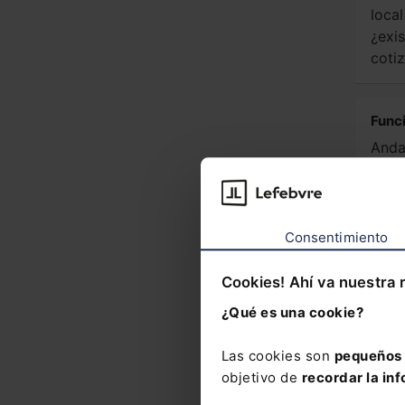
loca
¿exi
coti
Func
Andal
LPGE
repo
Rela
inte
Consentimiento
Cookies! Ahí va nuestra 
Ver m
¿Qué es una cookie?
Nove
Las cookies son
pequeños 
objetivo de
recordar la inf