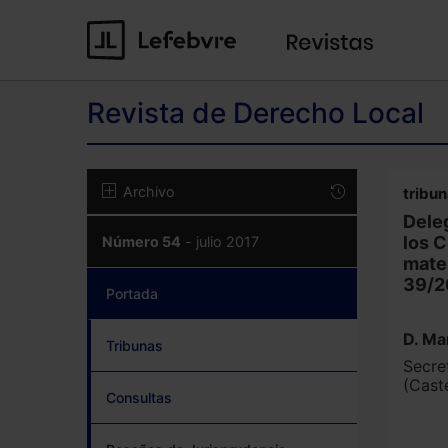
Revista de Derecho Local
Archivo
tribu
Dele
los C
Número 54
- julio 2017
mater
39/2
Portada
(current)
D. Ma
Tribunas
Secre
(Cast
Consultas