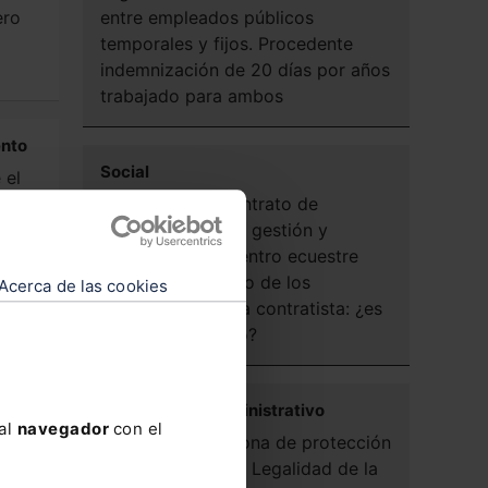
ero
entre empleados públicos
temporales y fijos. Procedente
indemnización de 20 días por años
trabajado para ambos
ento
Social
 el
Resolución de contrato de
la
concesión para la gestión y
explotación de centro ecuestre
re de
municipal: despido de los
Acerca de las cookies
trabajadores de la contratista: ¿es
despido colectivo?
Contencioso-administrativo
 al
navegador
con el
Declaración de zona de protección
acústica especial. Legalidad de la