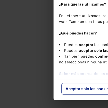
¿Para qué las utilizamos?
EST
apr
En Lefebvre utilizamos la
Ele
web. También con fines pub
Esta
¿Qué puedes hacer?
Puedes
aceptar
las coo
Puedes
aceptar solo la
También puedes
config
no seleccionas ninguna uti
Saber más acerca de las 
Aceptar solo las cooki