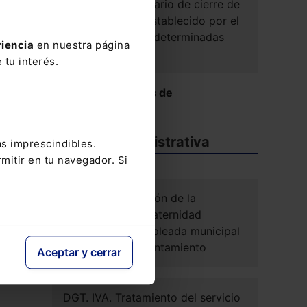
reducción del horario de cierre de
locales de ocio establecido por el
Ayuntamiento en determinadas
riencia
en nuestra página
el
circunstancias
 tu interés.
Ver más Reseñas de
Jurisprudencia
Doctrina administrativa
as imprescindibles.
mitir en tu navegador. Si
DGT. IRPF. Exención de la
prestación por maternidad
percibida por empleada municipal
por parte del Ayuntamiento
Aceptar y cerrar
DGT. IVA. Tratamiento del servicio