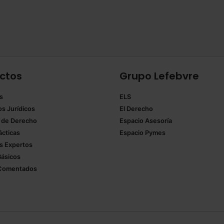
ctos
Grupo Lefebvre
s
ELS
os Jurídicos
El Derecho
 de Derecho
Espacio Asesoría
ácticas
Espacio Pymes
 Expertos
Básicos
Comentados