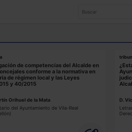
na
tribu
gación de competencias del Alcalde en
¿Está
oncejales conforme a la normativa en
Ayun
ia de régimen local y las Leyes
judic
015 y 40/2015
Alca
rtín Orihuel de la Mata
D. Ví
tario del Ayuntamiento de Vila-Real
Letra
ellón)
Derec