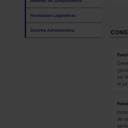
Reseñas de Jurisprudencia
Novedades Legislativas
Doctrina Administrativa
CONS
Func
Cese 
¿pro
luz 
la j
Func
Incr
de sa
servi