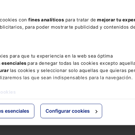
ATAL Orden HFP/633/2017, de 28 de junio, por la que se
ueban los modelos de poderes inscribibles en el Registro
s cookies con
fines analíticos
para tratar de
mejorar tu expe
ctrónico de Apoderamientos de la Administración General d
licitarios, para poder mostrarte publicidad y contenidos de
do y...
kies para que tu experiencia en la web sea óptima
s esenciales
para denegar todas las cookies excepto aquell
urar
las cookies y seleccionar solo aquellas que quieras per
lizaremos las que sean indispensables para la navegación.
cookies
es esenciales
Configurar cookies