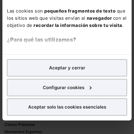
con un
25% de descuento
.
Las cookies son
pequeños fragmentos de texto
que
66,00€
110,00€
los sitios web que visitas envían al
navegador
con el
COMPRAR
objetivo de
recordar la información sobre tu visita
.
¿Para qué las utilizamos?
Corporativo
Lefebvre
En Lefebvre utilizamos las cookies con
fines
Nuestro equipo
analíticos
para tratar de
mejorar tu experiencia
en
Aceptar y cerrar
Trabaja con nosotros
nuestra página web. También con fines publicitarios,
Librerías asociadas
para poder mostrarte publicidad y contenidos de tu
interés.
Configurar cookies
Productos
¿Qué puedes hacer?
Mementos
Aceptar solo las cookies esenciales
Formularios Jurídicos
Puedes
aceptar
las cookies para que tu
Manuales de Derecho
experiencia en la web sea óptima
Claves Prácticas
Puedes
aceptar solo las esenciales
para denegar
Mementos Expertos
todas las cookies excepto aquellas imprescindibles.