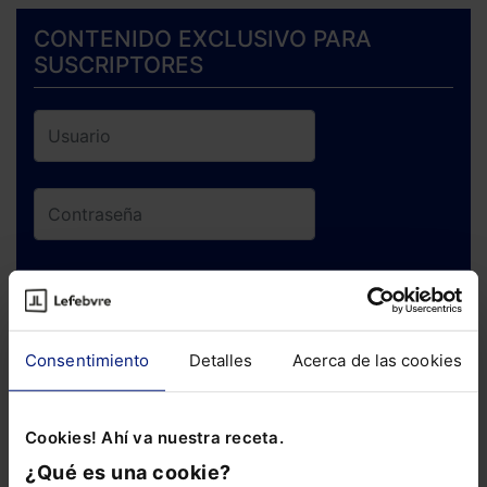
CONTENIDO EXCLUSIVO PARA
SUSCRIPTORES
ENTRAR
¿Has olvidado tu contraseña?
Consentimiento
Detalles
Acerca de las cookies
Si todavía no te has suscrito, no pierdas
Cookies! Ahí va nuestra receta.
está oportunidad y adquiere tu acceso
¿Qué es una cookie?