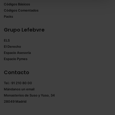
Códigos Básicos
También puedes
configurar
las cookies y
Códigos Comentados
seleccionar solo aquellas que quieras permitir en tu
Packs
navegador. Si no seleccionas ninguna utilizaremos
las que sean indispensables para la navegación.
Grupo Lefebvre
Saber más acerca de las cookies
ELS
El Derecho
Espacio Asesoría
Espacio Pymes
Contacto
Tel.: 91 210 80 00
Mándanos un
email
Monasterios de Suso y Yuso, 34
28049 Madrid