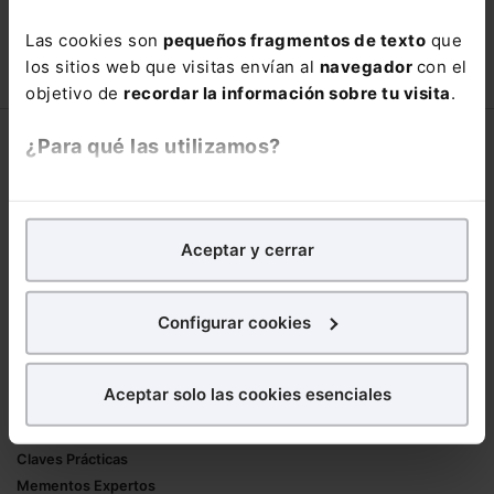
con un
25% de descuento
.
Las cookies son
pequeños fragmentos de texto
que
66,00€
110,00€
los sitios web que visitas envían al
navegador
con el
COMPRAR
objetivo de
recordar la información sobre tu visita
.
¿Para qué las utilizamos?
Corporativo
Lefebvre
En Lefebvre utilizamos las cookies con
fines
Nuestro equipo
analíticos
para tratar de
mejorar tu experiencia
en
Aceptar y cerrar
Trabaja con nosotros
nuestra página web. También con fines publicitarios,
Librerías asociadas
para poder mostrarte publicidad y contenidos de tu
interés.
Configurar cookies
Productos
¿Qué puedes hacer?
Mementos
Aceptar solo las cookies esenciales
Formularios Jurídicos
Puedes
aceptar
las cookies para que tu
Manuales de Derecho
experiencia en la web sea óptima
Claves Prácticas
Puedes
aceptar solo las esenciales
para denegar
Mementos Expertos
todas las cookies excepto aquellas imprescindibles.