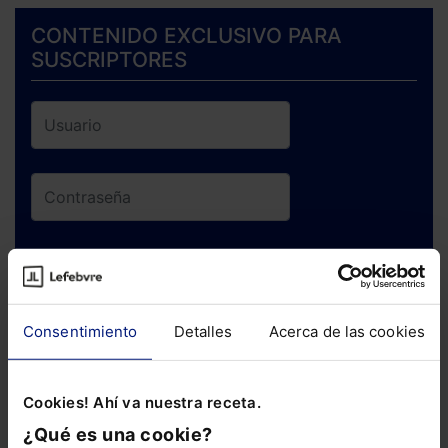
CONTENIDO EXCLUSIVO PARA
SUSCRIPTORES
ENTRAR
¿Has olvidado tu contraseña?
Consentimiento
Detalles
Acerca de las cookies
Si todavía no te has suscrito, no pierdas
Cookies! Ahí va nuestra receta.
está oportunidad y adquiere tu acceso
¿Qué es una cookie?