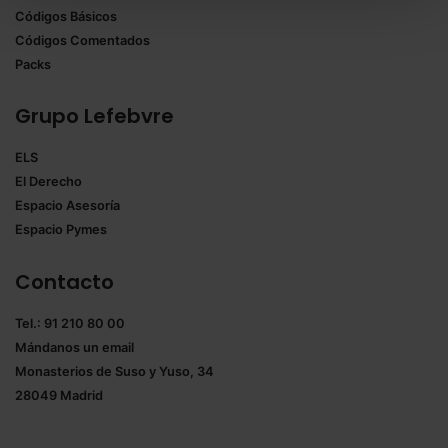
Códigos Básicos
También puedes
configurar
las cookies y
Códigos Comentados
seleccionar solo aquellas que quieras permitir en tu
Packs
navegador. Si no seleccionas ninguna utilizaremos
las que sean indispensables para la navegación.
Grupo Lefebvre
Saber más acerca de las cookies
ELS
El Derecho
Espacio Asesoría
Espacio Pymes
Contacto
Tel.: 91 210 80 00
Mándanos un
email
Monasterios de Suso y Yuso, 34
28049 Madrid