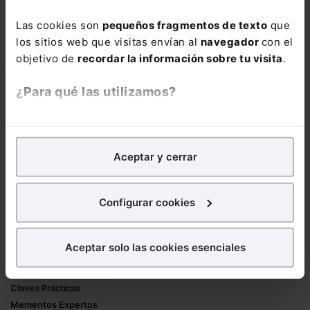
con un
25% de descuento
.
Las cookies son
pequeños fragmentos de texto
que
66,00€
110,00€
los sitios web que visitas envían al
navegador
con el
COMPRAR
objetivo de
recordar la información sobre tu visita
.
¿Para qué las utilizamos?
Corporativo
Lefebvre
En Lefebvre utilizamos las cookies con
fines
Nuestro equipo
analíticos
para tratar de
mejorar tu experiencia
en
Aceptar y cerrar
Trabaja con nosotros
nuestra página web. También con fines publicitarios,
Librerías asociadas
para poder mostrarte publicidad y contenidos de tu
interés.
Configurar cookies
Productos
¿Qué puedes hacer?
Mementos
Aceptar solo las cookies esenciales
Formularios Jurídicos
Puedes
aceptar
las cookies para que tu
Manuales de Derecho
experiencia en la web sea óptima
Claves Prácticas
Puedes
aceptar solo las esenciales
para denegar
Mementos Expertos
todas las cookies excepto aquellas imprescindibles.