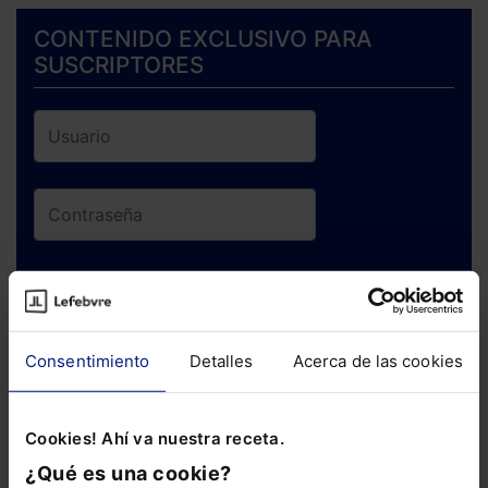
CONTENIDO EXCLUSIVO PARA
SUSCRIPTORES
ENTRAR
¿Has olvidado tu contraseña?
Consentimiento
Detalles
Acerca de las cookies
Si todavía no te has suscrito, no pierdas
Cookies! Ahí va nuestra receta.
está oportunidad y adquiere tu acceso
¿Qué es una cookie?