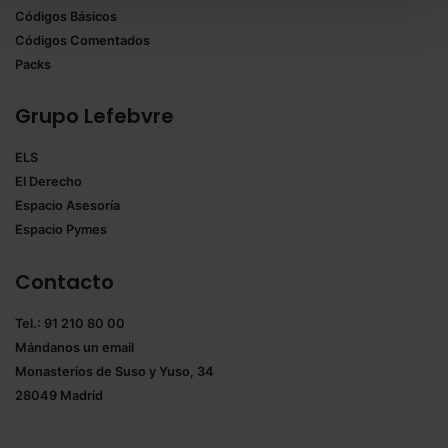
Códigos Básicos
También puedes
configurar
las cookies y
Códigos Comentados
seleccionar solo aquellas que quieras permitir en tu
Packs
navegador. Si no seleccionas ninguna utilizaremos
las que sean indispensables para la navegación.
Grupo Lefebvre
Saber más acerca de las cookies
ELS
El Derecho
Espacio Asesoría
Espacio Pymes
Contacto
Tel.: 91 210 80 00
Mándanos un
email
Monasterios de Suso y Yuso, 34
28049 Madrid