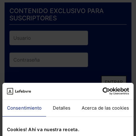
CONTENIDO EXCLUSIVO PARA
SUSCRIPTORES
ENTRAR
¿Has olvidado tu contraseña?
Consentimiento
Detalles
Acerca de las cookies
Si todavía no te has suscrito, no pierdas
está oportunidad y adquiere tu acceso
Cookies! Ahí va nuestra receta.