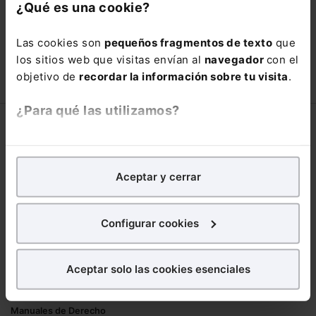
con un
25% de descuento
.
¿Qué es una cookie?
66,00€
110,00€
Las cookies son
pequeños fragmentos de texto
que
COMPRAR
los sitios web que visitas envían al
navegador
con el
objetivo de
recordar la información sobre tu visita
.
¿Para qué las utilizamos?
Corporativo
En Lefebvre utilizamos las cookies con
fines
Lefebvre
analíticos
para tratar de
mejorar tu experiencia
en
Aceptar y cerrar
Nuestro equipo
nuestra página web. También con fines publicitarios,
Trabaja con nosotros
para poder mostrarte publicidad y contenidos de tu
Librerías asociadas
interés.
Configurar cookies
Productos
¿Qué puedes hacer?
Aceptar solo las cookies esenciales
Mementos
Puedes
aceptar
las cookies para que tu
Formularios Jurídicos
experiencia en la web sea óptima
Manuales de Derecho
Puedes
aceptar solo las esenciales
para denegar