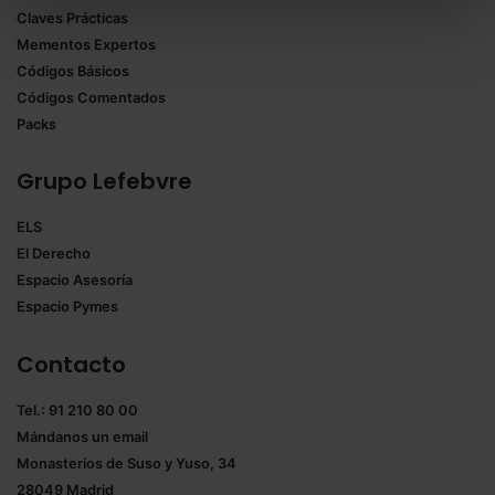
Claves Prácticas
todas las cookies excepto aquellas imprescindibles.
Mementos Expertos
También puedes
configurar
las cookies y
Códigos Básicos
seleccionar solo aquellas que quieras permitir en tu
Códigos Comentados
navegador. Si no seleccionas ninguna utilizaremos
Packs
las que sean indispensables para la navegación.
Grupo Lefebvre
Saber más acerca de las cookies
ELS
El Derecho
Espacio Asesoría
Espacio Pymes
Contacto
Tel.: 91 210 80 00
Mándanos un
email
Monasterios de Suso y Yuso, 34
28049 Madrid