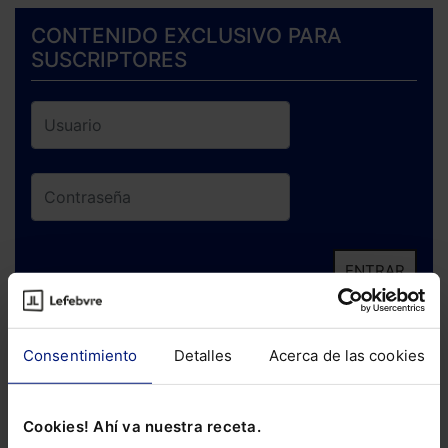
CONTENIDO EXCLUSIVO PARA
SUSCRIPTORES
ENTRAR
¿Has olvidado tu contraseña?
Consentimiento
Detalles
Acerca de las cookies
Si todavía no te has suscrito, no pierdas
está oportunidad y adquiere tu acceso
Cookies! Ahí va nuestra receta.