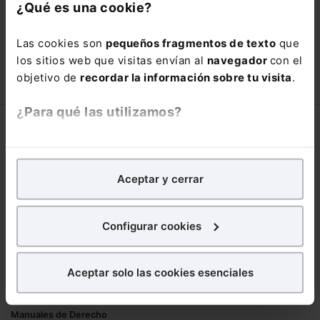
con un
25% de descuento
.
¿Qué es una cookie?
66,00€
110,00€
Las cookies son
pequeños fragmentos de texto
que
COMPRAR
los sitios web que visitas envían al
navegador
con el
objetivo de
recordar la información sobre tu visita
.
¿Para qué las utilizamos?
Corporativo
En Lefebvre utilizamos las cookies con
fines
Lefebvre
analíticos
para tratar de
mejorar tu experiencia
en
Aceptar y cerrar
Nuestro equipo
nuestra página web. También con fines publicitarios,
Trabaja con nosotros
para poder mostrarte publicidad y contenidos de tu
Librerías asociadas
interés.
Configurar cookies
Productos
¿Qué puedes hacer?
Aceptar solo las cookies esenciales
Mementos
Puedes
aceptar
las cookies para que tu
Formularios Jurídicos
experiencia en la web sea óptima
Manuales de Derecho
Puedes
aceptar solo las esenciales
para denegar