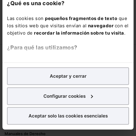
con un
25% de descuento
.
¿Qué es una cookie?
66,00€
110,00€
Las cookies son
pequeños fragmentos de texto
que
COMPRAR
los sitios web que visitas envían al
navegador
con el
objetivo de
recordar la información sobre tu visita
.
¿Para qué las utilizamos?
Corporativo
En Lefebvre utilizamos las cookies con
fines
Lefebvre
analíticos
para tratar de
mejorar tu experiencia
en
Aceptar y cerrar
Nuestro equipo
nuestra página web. También con fines publicitarios,
Trabaja con nosotros
para poder mostrarte publicidad y contenidos de tu
Librerías asociadas
interés.
Configurar cookies
Productos
¿Qué puedes hacer?
Aceptar solo las cookies esenciales
Mementos
Puedes
aceptar
las cookies para que tu
Formularios Jurídicos
experiencia en la web sea óptima
Manuales de Derecho
Puedes
aceptar solo las esenciales
para denegar