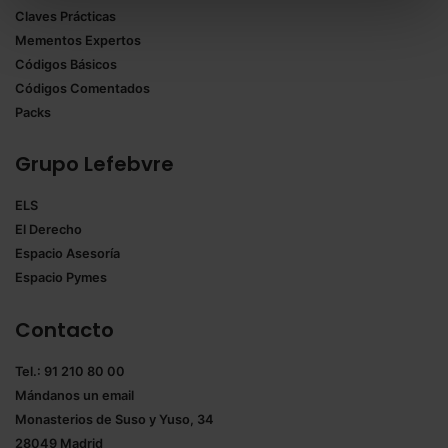
Claves Prácticas
todas las cookies excepto aquellas imprescindibles.
Mementos Expertos
También puedes
configurar
las cookies y
Códigos Básicos
seleccionar solo aquellas que quieras permitir en tu
Códigos Comentados
navegador. Si no seleccionas ninguna utilizaremos
Packs
las que sean indispensables para la navegación.
Grupo Lefebvre
Saber más acerca de las cookies
ELS
El Derecho
Espacio Asesoría
Espacio Pymes
Contacto
Tel.: 91 210 80 00
Mándanos un
email
Monasterios de Suso y Yuso, 34
28049 Madrid