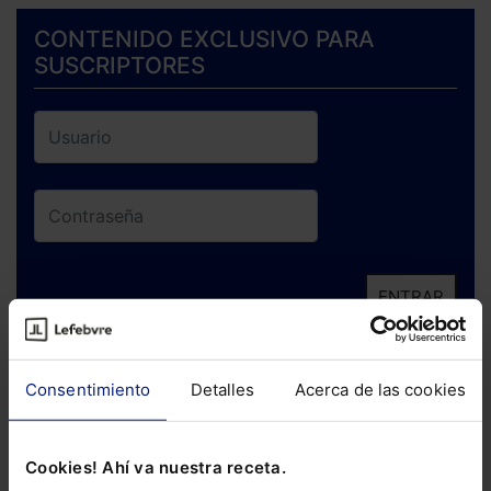
CONTENIDO EXCLUSIVO PARA
SUSCRIPTORES
ENTRAR
¿Has olvidado tu contraseña?
Consentimiento
Detalles
Acerca de las cookies
Si todavía no te has suscrito, no pierdas
está oportunidad y adquiere tu acceso
Cookies! Ahí va nuestra receta.