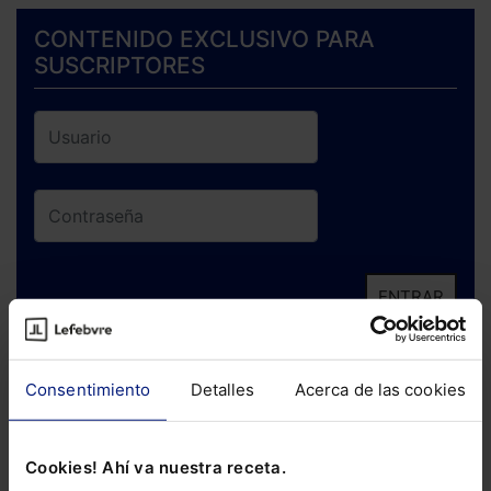
CONTENIDO EXCLUSIVO PARA
SUSCRIPTORES
ENTRAR
¿Has olvidado tu contraseña?
Consentimiento
Detalles
Acerca de las cookies
Si todavía no te has suscrito, no pierdas
está oportunidad y adquiere tu acceso
Cookies! Ahí va nuestra receta.