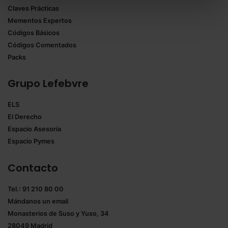
Claves Prácticas
todas las cookies excepto aquellas imprescindibles.
Mementos Expertos
También puedes
configurar
las cookies y
Códigos Básicos
seleccionar solo aquellas que quieras permitir en tu
Códigos Comentados
navegador. Si no seleccionas ninguna utilizaremos
Packs
las que sean indispensables para la navegación.
Grupo Lefebvre
Saber más acerca de las cookies
ELS
El Derecho
Espacio Asesoría
Espacio Pymes
Contacto
Tel.: 91 210 80 00
Mándanos un
email
Monasterios de Suso y Yuso, 34
28049 Madrid