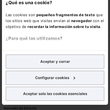
con un
25% de descuento
.
¿Qué es una cookie?
66,00€
110,00€
Las cookies son
pequeños fragmentos de texto
que
COMPRAR
los sitios web que visitas envían al
navegador
con el
objetivo de
recordar la información sobre tu visita
.
¿Para qué las utilizamos?
Corporativo
En Lefebvre utilizamos las cookies con
fines
Lefebvre
analíticos
para tratar de
mejorar tu experiencia
en
Aceptar y cerrar
Nuestro equipo
nuestra página web. También con fines publicitarios,
Trabaja con nosotros
para poder mostrarte publicidad y contenidos de tu
Librerías asociadas
interés.
Configurar cookies
Productos
¿Qué puedes hacer?
Aceptar solo las cookies esenciales
Mementos
Puedes
aceptar
las cookies para que tu
Formularios Jurídicos
experiencia en la web sea óptima
Manuales de Derecho
Puedes
aceptar solo las esenciales
para denegar