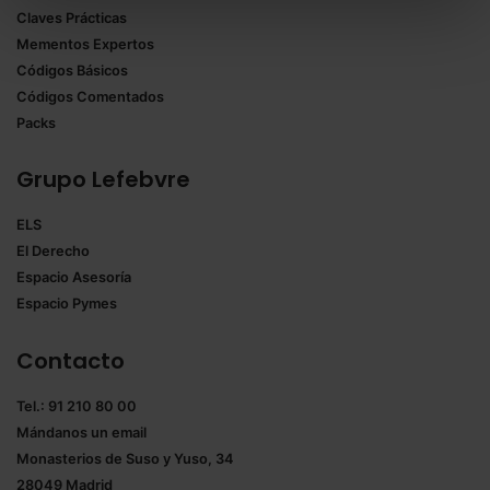
Claves Prácticas
todas las cookies excepto aquellas imprescindibles.
Mementos Expertos
También puedes
configurar
las cookies y
Códigos Básicos
seleccionar solo aquellas que quieras permitir en tu
Códigos Comentados
navegador. Si no seleccionas ninguna utilizaremos
Packs
las que sean indispensables para la navegación.
Grupo Lefebvre
Saber más acerca de las cookies
ELS
El Derecho
Espacio Asesoría
Espacio Pymes
Contacto
Tel.: 91 210 80 00
Mándanos un
email
Monasterios de Suso y Yuso, 34
28049 Madrid