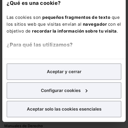
con un
25% de descuento
.
¿Qué es una cookie?
66,00€
110,00€
Las cookies son
pequeños fragmentos de texto
que
COMPRAR
los sitios web que visitas envían al
navegador
con el
objetivo de
recordar la información sobre tu visita
.
¿Para qué las utilizamos?
Corporativo
En Lefebvre utilizamos las cookies con
fines
Lefebvre
analíticos
para tratar de
mejorar tu experiencia
en
Aceptar y cerrar
Nuestro equipo
nuestra página web. También con fines publicitarios,
Trabaja con nosotros
para poder mostrarte publicidad y contenidos de tu
Librerías asociadas
interés.
Configurar cookies
Productos
¿Qué puedes hacer?
Aceptar solo las cookies esenciales
Mementos
Puedes
aceptar
las cookies para que tu
Formularios Jurídicos
experiencia en la web sea óptima
Manuales de Derecho
Puedes
aceptar solo las esenciales
para denegar