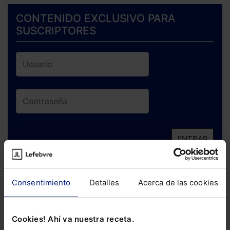
CONTENIDO EXCLUSIVO PARA
SUSCRIPTORES
ENTRAR
¿Has olvidado tu contraseña?
Consentimiento
Detalles
Acerca de las cookies
Si todavía no te has suscrito, no pierdas
está oportunidad y adquiere tu acceso
Cookies! Ahí va nuestra receta.