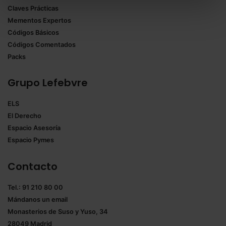
Claves Prácticas
todas las cookies excepto aquellas imprescindibles.
Mementos Expertos
También puedes
configurar
las cookies y
Códigos Básicos
seleccionar solo aquellas que quieras permitir en tu
Códigos Comentados
navegador. Si no seleccionas ninguna utilizaremos
Packs
las que sean indispensables para la navegación.
Grupo Lefebvre
Saber más acerca de las cookies
ELS
El Derecho
Espacio Asesoría
Espacio Pymes
Contacto
Tel.: 91 210 80 00
Mándanos un
email
Monasterios de Suso y Yuso, 34
28049 Madrid