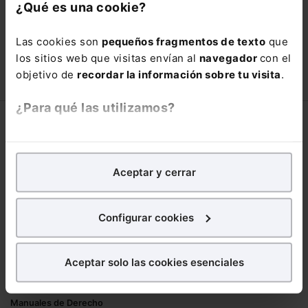
con un
25% de descuento
.
¿Qué es una cookie?
66,00€
110,00€
Las cookies son
pequeños fragmentos de texto
que
COMPRAR
los sitios web que visitas envían al
navegador
con el
objetivo de
recordar la información sobre tu visita
.
¿Para qué las utilizamos?
Corporativo
En Lefebvre utilizamos las cookies con
fines
Lefebvre
analíticos
para tratar de
mejorar tu experiencia
en
Aceptar y cerrar
Nuestro equipo
nuestra página web. También con fines publicitarios,
Trabaja con nosotros
para poder mostrarte publicidad y contenidos de tu
Librerías asociadas
interés.
Configurar cookies
Productos
¿Qué puedes hacer?
Aceptar solo las cookies esenciales
Mementos
Puedes
aceptar
las cookies para que tu
Formularios Jurídicos
experiencia en la web sea óptima
Manuales de Derecho
Puedes
aceptar solo las esenciales
para denegar