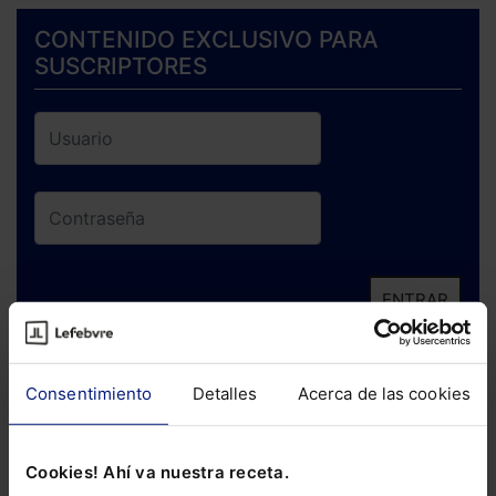
CONTENIDO EXCLUSIVO PARA
SUSCRIPTORES
ENTRAR
¿Has olvidado tu contraseña?
Consentimiento
Detalles
Acerca de las cookies
Si todavía no te has suscrito, no pierdas
está oportunidad y adquiere tu acceso
Cookies! Ahí va nuestra receta.