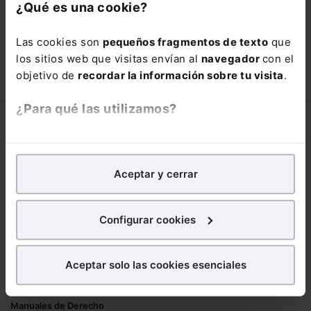
con un
25% de descuento
.
¿Qué es una cookie?
66,00€
110,00€
Las cookies son
pequeños fragmentos de texto
que
COMPRAR
los sitios web que visitas envían al
navegador
con el
objetivo de
recordar la información sobre tu visita
.
¿Para qué las utilizamos?
Corporativo
En Lefebvre utilizamos las cookies con
fines
Lefebvre
analíticos
para tratar de
mejorar tu experiencia
en
Aceptar y cerrar
Nuestro equipo
nuestra página web. También con fines publicitarios,
Trabaja con nosotros
para poder mostrarte publicidad y contenidos de tu
Librerías asociadas
interés.
Configurar cookies
Productos
¿Qué puedes hacer?
Aceptar solo las cookies esenciales
Mementos
Puedes
aceptar
las cookies para que tu
Formularios Jurídicos
experiencia en la web sea óptima
Manuales de Derecho
Puedes
aceptar solo las esenciales
para denegar