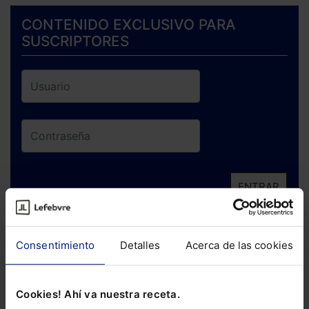
CONTENIDO EXCLUSIVO PARA
SUSCRIPTORES
ENTRAR
¿Has olvidado tu contraseña?
Consentimiento
Detalles
Acerca de las cookies
Si todavía no te has suscrito, no pierdas
está oportunidad y adquiere tu acceso
Cookies! Ahí va nuestra receta.