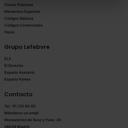
Claves Prácticas
todas las cookies excepto aquellas imprescindibles.
Mementos Expertos
También puedes
configurar
las cookies y
Códigos Básicos
seleccionar solo aquellas que quieras permitir en tu
Códigos Comentados
navegador. Si no seleccionas ninguna utilizaremos
Packs
las que sean indispensables para la navegación.
Grupo Lefebvre
Saber más acerca de las cookies
ELS
El Derecho
Espacio Asesoría
Espacio Pymes
Contacto
Tel.: 91 210 80 00
Mándanos un
email
Monasterios de Suso y Yuso, 34
28049 Madrid