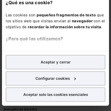
con un
25% de descuento
.
¿Qué es una cookie?
66,00€
110,00€
Las cookies son
pequeños fragmentos de texto
que
COMPRAR
los sitios web que visitas envían al
navegador
con el
objetivo de
recordar la información sobre tu visita
.
¿Para qué las utilizamos?
Corporativo
En Lefebvre utilizamos las cookies con
fines
Lefebvre
analíticos
para tratar de
mejorar tu experiencia
en
Aceptar y cerrar
Nuestro equipo
nuestra página web. También con fines publicitarios,
Trabaja con nosotros
para poder mostrarte publicidad y contenidos de tu
Librerías asociadas
interés.
Configurar cookies
Productos
¿Qué puedes hacer?
Aceptar solo las cookies esenciales
Mementos
Puedes
aceptar
las cookies para que tu
Formularios Jurídicos
experiencia en la web sea óptima
Manuales de Derecho
Puedes
aceptar solo las esenciales
para denegar