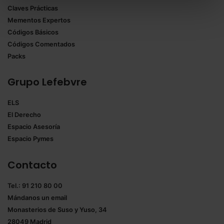
Claves Prácticas
todas las cookies excepto aquellas imprescindibles.
Mementos Expertos
También puedes
configurar
las cookies y
Códigos Básicos
seleccionar solo aquellas que quieras permitir en tu
Códigos Comentados
navegador. Si no seleccionas ninguna utilizaremos
Packs
las que sean indispensables para la navegación.
Grupo Lefebvre
Saber más acerca de las cookies
ELS
El Derecho
Espacio Asesoría
Espacio Pymes
Contacto
Tel.: 91 210 80 00
Mándanos un
email
Monasterios de Suso y Yuso, 34
28049 Madrid