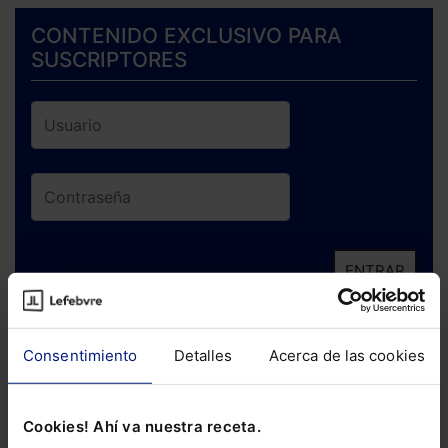
CONTENIDO EXCLUSIVO PARA
SUSCRIPTORES
ENTRAR
¿Has olvidado tu contraseña?
Consentimiento
Detalles
Acerca de las cookies
Si todavía no te has suscrito, no pierdas
está oportunidad y adquiere tu acceso
Cookies! Ahí va nuestra receta.