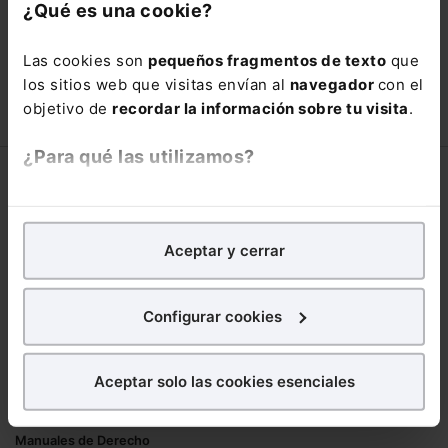
con un
25% de descuento
.
¿Qué es una cookie?
66,00€
110,00€
Las cookies son
pequeños fragmentos de texto
que
COMPRAR
los sitios web que visitas envían al
navegador
con el
objetivo de
recordar la información sobre tu visita
.
¿Para qué las utilizamos?
Corporativo
En Lefebvre utilizamos las cookies con
fines
Lefebvre
analíticos
para tratar de
mejorar tu experiencia
en
Aceptar y cerrar
Nuestro equipo
nuestra página web. También con fines publicitarios,
Trabaja con nosotros
para poder mostrarte publicidad y contenidos de tu
Librerías asociadas
interés.
Configurar cookies
Productos
¿Qué puedes hacer?
Aceptar solo las cookies esenciales
Mementos
Puedes
aceptar
las cookies para que tu
Formularios Jurídicos
experiencia en la web sea óptima
Manuales de Derecho
Puedes
aceptar solo las esenciales
para denegar