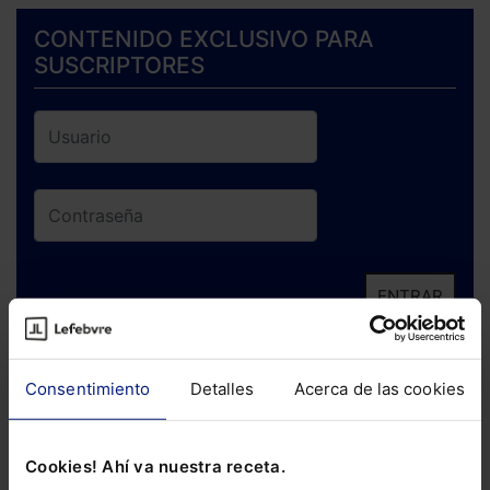
CONTENIDO EXCLUSIVO PARA
SUSCRIPTORES
ENTRAR
¿Has olvidado tu contraseña?
Consentimiento
Detalles
Acerca de las cookies
Si todavía no te has suscrito, no pierdas
está oportunidad y adquiere tu acceso
Cookies! Ahí va nuestra receta.