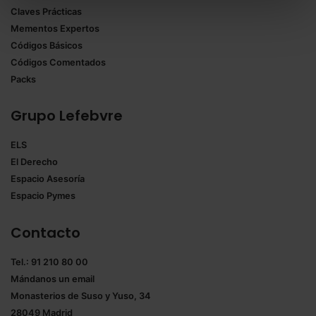
Claves Prácticas
todas las cookies excepto aquellas imprescindibles.
Mementos Expertos
También puedes
configurar
las cookies y
Códigos Básicos
seleccionar solo aquellas que quieras permitir en tu
Códigos Comentados
navegador. Si no seleccionas ninguna utilizaremos
Packs
las que sean indispensables para la navegación.
Grupo Lefebvre
Saber más acerca de las cookies
ELS
El Derecho
Espacio Asesoría
Espacio Pymes
Contacto
Tel.: 91 210 80 00
Mándanos un
email
Monasterios de Suso y Yuso, 34
28049 Madrid