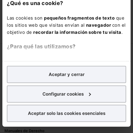
con un
25% de descuento
.
¿Qué es una cookie?
66,00€
110,00€
Las cookies son
pequeños fragmentos de texto
que
COMPRAR
los sitios web que visitas envían al
navegador
con el
objetivo de
recordar la información sobre tu visita
.
¿Para qué las utilizamos?
Corporativo
En Lefebvre utilizamos las cookies con
fines
Lefebvre
analíticos
para tratar de
mejorar tu experiencia
en
Aceptar y cerrar
Nuestro equipo
nuestra página web. También con fines publicitarios,
Trabaja con nosotros
para poder mostrarte publicidad y contenidos de tu
Librerías asociadas
interés.
Configurar cookies
Productos
¿Qué puedes hacer?
Aceptar solo las cookies esenciales
Mementos
Puedes
aceptar
las cookies para que tu
Formularios Jurídicos
experiencia en la web sea óptima
Manuales de Derecho
Puedes
aceptar solo las esenciales
para denegar