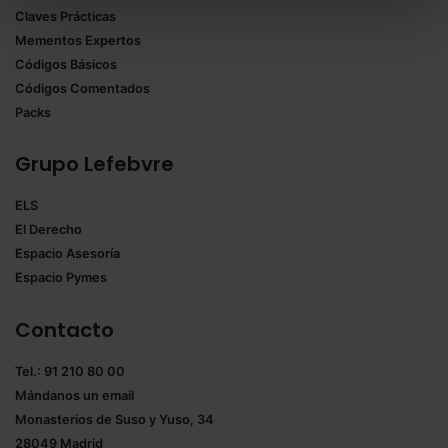
Claves Prácticas
todas las cookies excepto aquellas imprescindibles.
Mementos Expertos
También puedes
configurar
las cookies y
Códigos Básicos
seleccionar solo aquellas que quieras permitir en tu
Códigos Comentados
navegador. Si no seleccionas ninguna utilizaremos
Packs
las que sean indispensables para la navegación.
Grupo Lefebvre
Saber más acerca de las cookies
ELS
El Derecho
Espacio Asesoría
Espacio Pymes
Contacto
Tel.: 91 210 80 00
Mándanos un
email
Monasterios de Suso y Yuso, 34
28049 Madrid