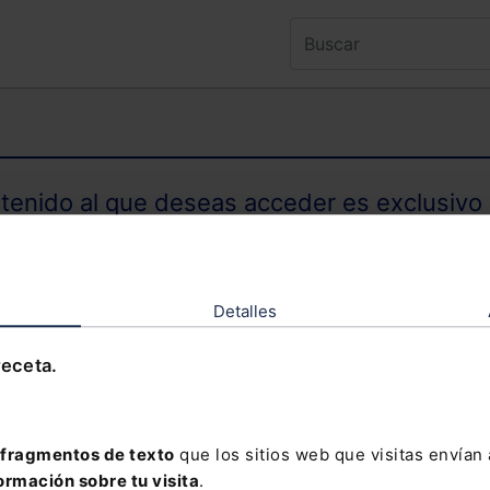
ntenido al que deseas acceder es exclusivo 
TENIDO EXCLUSIVO PARA SUSCRIPTORES
Detalles
receta.
olvidado tu contraseña?
fragmentos de texto
que los sitios web que visitas envían
ormación sobre tu visita
.
davía no te has suscrito, no pierdas está op