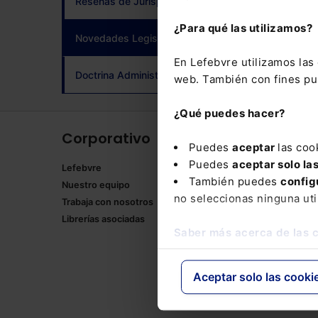
Reseñas de Jurisprudencia
adqui
¿Para qué las utilizamos?
Novedades Legislativas
(current)
En Lefebvre utilizamos la
Doctrina Administrativa
web. También con fines pub
¿Qué puedes hacer?
Corporativo
Produ
Puedes
aceptar
las coo
Puedes
aceptar solo la
Lefebvre
Memento
También puedes
config
Nuestro equipo
Formulari
no seleccionas ninguna uti
Trabaja con nosotros
Manuales
Librerías asociadas
Claves Pr
Saber más acerca de las 
Mementos
Códigos 
Códigos 
Aceptar solo las cooki
Packs