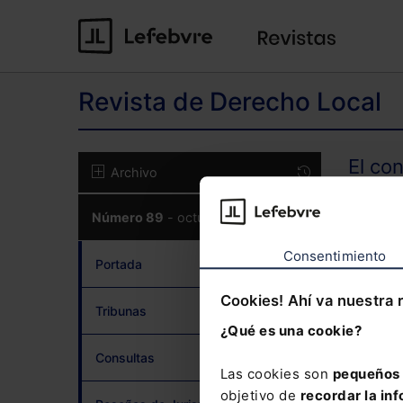
Revista de Derecho Local
El co
Archivo
Número 89
- octubre 2020
CON
Consentimiento
Portada
Cookies! Ahí va nuestra 
Tribunas
¿Qué es una cookie?
¿Has 
Consultas
Las cookies son
pequeños 
objetivo de
recordar la inf
Si to