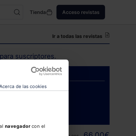
Tienda
Acceso revistas
Ir a todas las revistas
para suscriptores.
Acerca de las cookies
ENTRAR
 al
navegador
con el
ortunidad y
66,00€