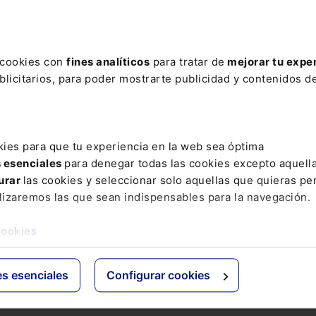
ere tu acceso con un
25% de descuento
.
s cookies con
fines analíticos
para tratar de
mejorar tu expe
licitarios, para poder mostrarte publicidad y contenidos de
ctos
Grupo Lefebvre
kies para que tu experiencia en la web sea óptima
s esenciales
para denegar todas las cookies excepto aquell
s
ELS
urar
las cookies y seleccionar solo aquellas que quieras per
os Jurídicos
El Derecho
lizaremos las que sean indispensables para la navegación.
 de Derecho
Espacio Asesoría
ácticas
Espacio Pymes
cookies
 Expertos
Básicos
Comentados
es esenciales
Configurar cookies