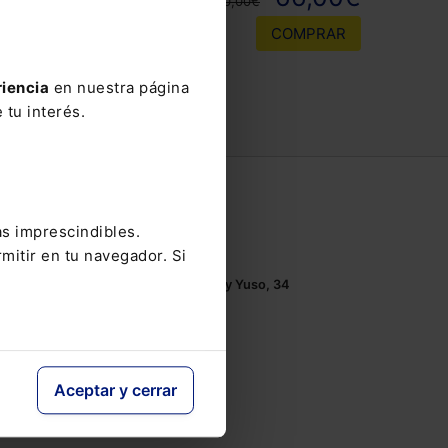
110,00€
COMPRAR
riencia
en nuestra página
 tu interés.
Contacto
as imprescindibles.
Tel.: 91 210 80 00
mitir en tu navegador. Si
Mándanos un
email
Monasterios de Suso y Yuso, 34
28049 Madrid
Aceptar y cerrar