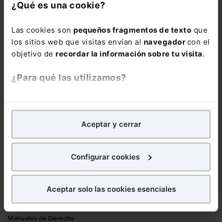
con un
25% de descuento
.
¿Qué es una cookie?
66,00€
110,00€
Las cookies son
pequeños fragmentos de texto
que
COMPRAR
los sitios web que visitas envían al
navegador
con el
objetivo de
recordar la información sobre tu visita
.
¿Para qué las utilizamos?
Corporativo
En Lefebvre utilizamos las cookies con
fines
Lefebvre
analíticos
para tratar de
mejorar tu experiencia
en
Aceptar y cerrar
Nuestro equipo
nuestra página web. También con fines publicitarios,
Trabaja con nosotros
para poder mostrarte publicidad y contenidos de tu
Librerías asociadas
interés.
Configurar cookies
Productos
¿Qué puedes hacer?
Aceptar solo las cookies esenciales
Mementos
Puedes
aceptar
las cookies para que tu
Formularios Jurídicos
experiencia en la web sea óptima
Manuales de Derecho
Puedes
aceptar solo las esenciales
para denegar