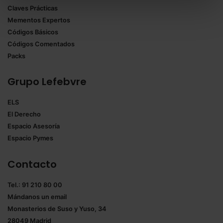
Claves Prácticas
todas las cookies excepto aquellas imprescindibles.
Mementos Expertos
También puedes
configurar
las cookies y
Códigos Básicos
seleccionar solo aquellas que quieras permitir en tu
Códigos Comentados
navegador. Si no seleccionas ninguna utilizaremos
Packs
las que sean indispensables para la navegación.
Grupo Lefebvre
Saber más acerca de las cookies
ELS
El Derecho
Espacio Asesoría
Espacio Pymes
Contacto
Tel.: 91 210 80 00
Mándanos un
email
Monasterios de Suso y Yuso, 34
28049 Madrid