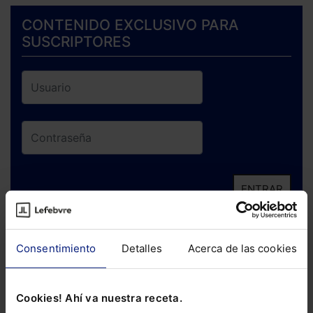
CONTENIDO EXCLUSIVO PARA
SUSCRIPTORES
ENTRAR
¿Has olvidado tu contraseña?
Consentimiento
Detalles
Acerca de las cookies
Si todavía no te has suscrito, no pierdas
está oportunidad y adquiere tu acceso
Cookies! Ahí va nuestra receta.