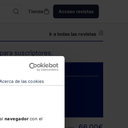
Tienda
Acceso revistas
Ir a todas las revistas
para suscriptores.
Acerca de las cookies
ENTRAR
 al
navegador
con el
ortunidad y
66,00€