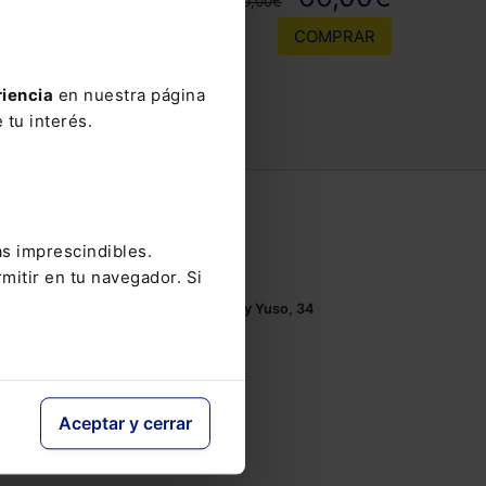
110,00€
COMPRAR
riencia
en nuestra página
 tu interés.
Contacto
as imprescindibles.
Tel.: 91 210 80 00
mitir en tu navegador. Si
Mándanos un
email
Monasterios de Suso y Yuso, 34
28049 Madrid
Aceptar y cerrar