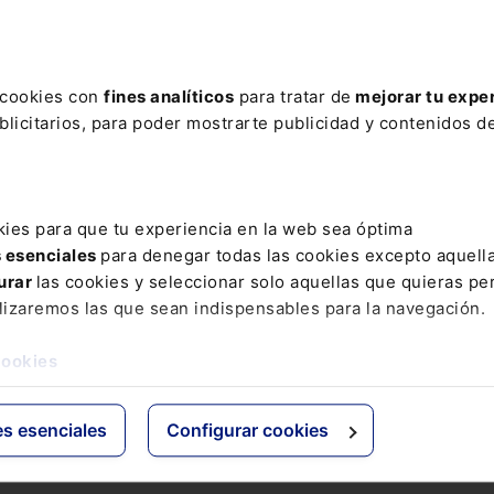
ere tu acceso con un
25% de descuento
.
s cookies con
fines analíticos
para tratar de
mejorar tu expe
licitarios, para poder mostrarte publicidad y contenidos de
ctos
Grupo Lefebvre
kies para que tu experiencia en la web sea óptima
s esenciales
para denegar todas las cookies excepto aquell
s
ELS
urar
las cookies y seleccionar solo aquellas que quieras per
os Jurídicos
El Derecho
lizaremos las que sean indispensables para la navegación.
 de Derecho
Espacio Asesoría
ácticas
Espacio Pymes
cookies
 Expertos
Básicos
Comentados
es esenciales
Configurar cookies