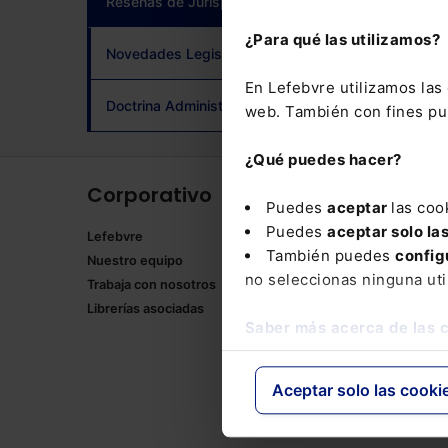
Reseñas de Jurisprudencia
(current)
adqui
¿Para qué las utilizamos?
Novedades Legislativas
En Lefebvre utilizamos la
Doctrina Administrativa
web. También con fines pub
¿Qué puedes hacer?
Corporativo
Produ
Puedes
aceptar
las coo
Puedes
aceptar solo la
Lefebvre
Memento
También puedes
config
Nuestro equipo
Formulari
no seleccionas ninguna uti
Trabaja con nosotros
Manuales
Librerías asociadas
Claves Pr
Saber más acerca de las 
Mementos
Códigos 
Códigos 
Aceptar solo las cooki
Packs