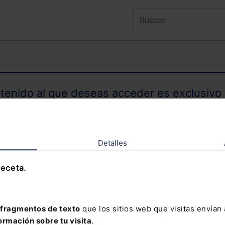
ntenido al que deseas acceder es exclusivo 
TENIDO EXCLUSIVO PARA SUSCRIPTORES
Detalles
receta.
olvidado tu contraseña?
fragmentos de texto
que los sitios web que visitas envían
ormación sobre tu visita
.
davía no te has suscrito, no pierdas está op