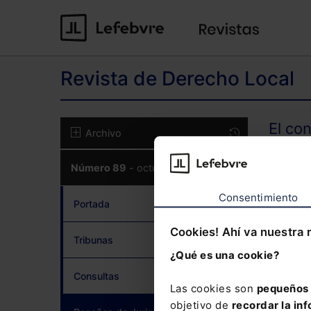
Revista de Derecho Local
El co
Archivo
Número 89
- octubre 2020
CON
Consentimiento
Portada
Cookies! Ahí va nuestra 
Tribunas
¿Qué es una cookie?
¿Has 
Consultas
Las cookies son
pequeños 
objetivo de
recordar la inf
Si to