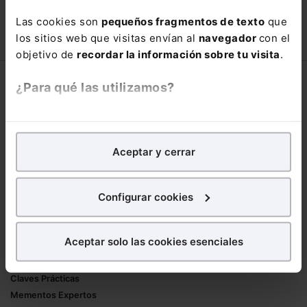
66,00€
Las cookies son
pequeños fragmentos de texto
que
110,00€
los sitios web que visitas envían al
navegador
con el
COMPRAR
objetivo de
recordar la información sobre tu visita
.
Corporativo
¿Para qué las utilizamos?
Lefebvre
En Lefebvre utilizamos las cookies con
fines
Nuestro equipo
analíticos
para tratar de
mejorar tu experiencia
en
Trabaja con nosotros
Aceptar y cerrar
nuestra página web. También con fines publicitarios,
Librerías asociadas
para poder mostrarte publicidad y contenidos de tu
interés.
Configurar cookies
Productos
¿Qué puedes hacer?
Mementos
Aceptar solo las cookies esenciales
Formularios Jurídicos
Puedes
aceptar
las cookies para que tu
Manuales de Derecho
experiencia en la web sea óptima
Claves Prácticas
Puedes
aceptar solo las esenciales
para denegar
Mementos Expertos
todas las cookies excepto aquellas imprescindibles.