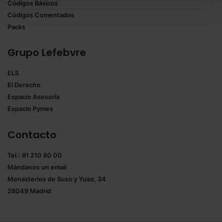
Códigos Básicos
También puedes
configurar
las cookies y
Códigos Comentados
seleccionar solo aquellas que quieras permitir en tu
Packs
navegador. Si no seleccionas ninguna utilizaremos
las que sean indispensables para la navegación.
Grupo Lefebvre
Saber más acerca de las cookies
ELS
El Derecho
Espacio Asesoría
Espacio Pymes
Contacto
Tel.: 91 210 80 00
Mándanos un
email
Monasterios de Suso y Yuso, 34
28049 Madrid