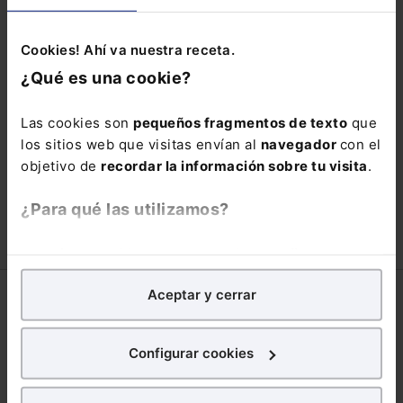
pierdas está oportunidad y
adquiere tu acceso con un
25% de
Cookies! Ahí va nuestra receta.
¿Qué es una cookie?
descuento
.
66,00€
110,00€
Las cookies son
pequeños fragmentos de texto
que
los sitios web que visitas envían al
navegador
con el
COMPRAR
objetivo de
recordar la información sobre tu visita
.
¿Para qué las utilizamos?
En Lefebvre utilizamos las cookies con
fines
analíticos
para tratar de
mejorar tu experiencia
en
Aceptar y cerrar
nuestra página web. También con fines publicitarios,
Corporativo
para poder mostrarte publicidad y contenidos de tu
interés.
Lefebvre
Configurar cookies
Nuestro equipo
¿Qué puedes hacer?
Trabaja con nosotros