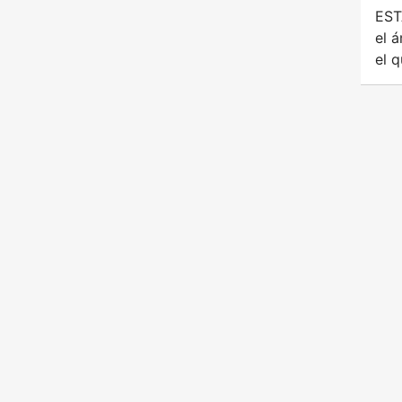
EST
el 
el q