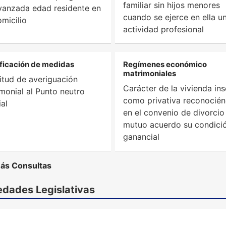
familiar sin hijos menores
vanzada edad residente en
cuando se ejerce en ella u
omicilio
actividad profesional
ficación de medidas
Regímenes económico
matrimoniales
citud de averiguación
Carácter de la vivienda ins
imonial al Punto neutro
como privativa reconocié
ial
en el convenio de divorcio
mutuo acuerdo su condici
ganancial
ás Consultas
dades Legislativas