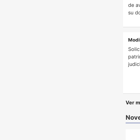
de a
su d
Modi
Soli
patr
judic
Ver m
Nove