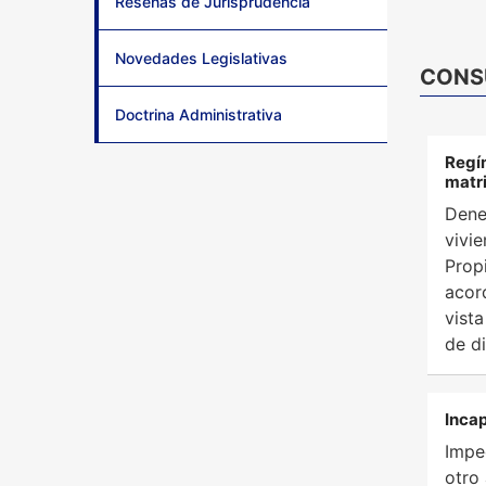
Reseñas de Jurisprudencia
Novedades Legislativas
CONS
Doctrina Administrativa
Regí
matr
Dene
vivie
Prop
acor
vist
de d
Incap
Impe
otro 