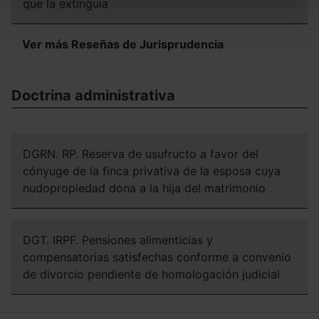
que la extinguía
todas las cookies excepto aquellas imprescindibles.
También puedes
configurar
las cookies y
seleccionar solo aquellas que quieras permitir en tu
Ver más Reseñas de Jurisprudencia
navegador. Si no seleccionas ninguna utilizaremos las
que sean indispensables para la navegación.
Doctrina administrativa
Saber más acerca de las cookies
DGRN. RP. Reserva de usufructo a favor del
cónyuge de la finca privativa de la esposa cuya
nudopropiedad dona a la hija del matrimonio
DGT. IRPF. Pensiones alimenticias y
compensatorias satisfechas conforme a convenio
de divorcio pendiente de homologación judicial