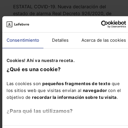
ESTATAL COVID-19. Nueva declaración del
estado de alarma Real Decreto 926/2020, de
25 de octubre, por el que se declara el estado
de alarma para contener la propagación de
infecciones c...
Consentimiento
Detalles
Acerca de las cookies
Reseñas de jurisprudencia
Cookies! Ahí va nuestra receta.
¿Qué es una cookie?
Civil
Desestimación en divorcio de compensación por
Las cookies son
pequeños fragmentos de texto
que
contribución a las cargas del matrimonio en
los sitios web que visitas envían al
navegador
con el
separación de bienes con trabajo para el cónyuge
objetivo de
recordar la información sobre tu visita
.
suficientemente remunerado
¿Para qué las utilizamos?
Civil
En Lefebvre utilizamos las cookies con
fines