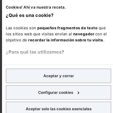
Atribución de la custodia al progenitor principal
Cookies! Ahí va nuestra receta.
pese al reproche de haber trasladado de ciudad
¿Qué es una cookie?
de residencia al menor sin el consentimiento del
otro progenitor
Las cookies son
pequeños fragmentos de texto
que
los sitios web que visitas envían al
navegador
con el
Civil
objetivo de
recordar la información sobre tu visita
.
Desautorizado el cambio de ciudad de los
¿Para qué las utilizamos?
menores efectuado por la vía de hecho por el
progenitor que tiene atribuida la custodia en
medidas provisionales
En Lefebvre utilizamos las cookies con
fines
analíticos
para tratar de
mejorar tu experiencia
en
Aceptar y cerrar
nuestra página web. También con fines publicitarios,
Civil
para poder mostrarte publicidad y contenidos de tu
interés.
Exclusión en liquidación de gananciales de
Configurar cookies
beneficios de participaciones en sociedades de
¿Qué puedes hacer?
carácter privativo destinados a reserva
Aceptar solo las cookies esenciales