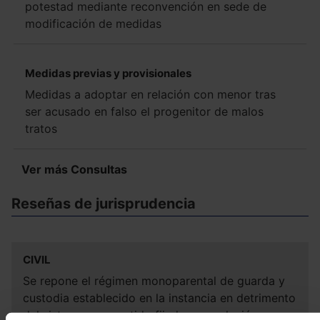
potestad mediante reconvención en sede de
modificación de medidas
Medidas previas y provisionales
Medidas a adoptar en relación con menor tras
ser acusado en falso el progenitor de malos
tratos
Ver más Consultas
Reseñas de jurisprudencia
CIVIL
Se repone el régimen monoparental de guarda y
custodia establecido en la instancia en detrimento
del sistema compartido fijado en apelación