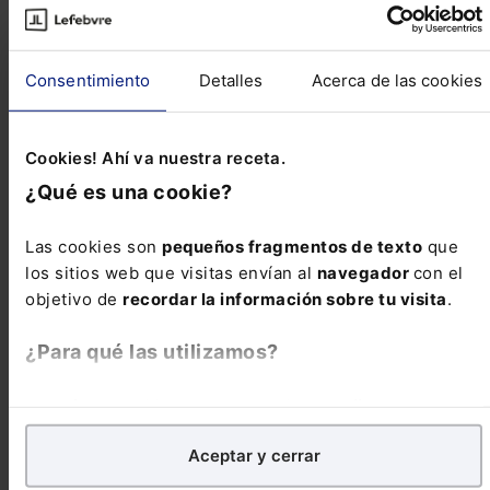
CIVIL
Consentimiento
Detalles
Acerca de las cookies
Diferentes regímenes de custodia y visitas según
las circunstancias laborales de los progenitores y
el momento escolar del menor
Cookies! Ahí va nuestra receta.
¿Qué es una cookie?
CIVIL
Las cookies son
pequeños fragmentos de texto
que
Desestimado régimen de visitas a abuela paterna
los sitios web que visitas envían al
navegador
con el
que mantiene comunicaciones con la nieta con
objetivo de
recordar la información sobre tu visita
.
ocasión del establecido para el padre
¿Para qué las utilizamos?
CIVIL
En Lefebvre utilizamos las cookies con
fines
Suspensión de todo contacto con el padre
analíticos
para tratar de
mejorar tu experiencia
en
condenado por violencia de género y con
Aceptar y cerrar
nuestra página web. También con fines publicitarios,
patrones de conducta perjudiciales para los
para poder mostrarte publicidad y contenidos de tu