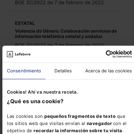
BOE 32/2022 de 7 de Febrero de 2022
ESTATAL
Violencia de Género. Colaboración servicios de
información telefónica estatal y andaluz
BOE 32/2022 de 7 de Febrero de 2022
ÁLAVA
Consentimiento
Detalles
Acerca de las cookies
Ayudas a personas en situación de
discapacidad
BOTHA 9/2022 de 21 de Enero de 2022
Cookies! Ahí va nuestra receta.
¿Qué es una cookie?
COMUNIDAD VALENCIANA
Las cookies son
pequeños fragmentos de texto
que
Subvenciones directas a familias
monoparentales
los sitios web que visitas envían al
navegador
con el
objetivo de
recordar la información sobre tu visita
.
DOGV 9256/2022 de 14 de Enero de 2022