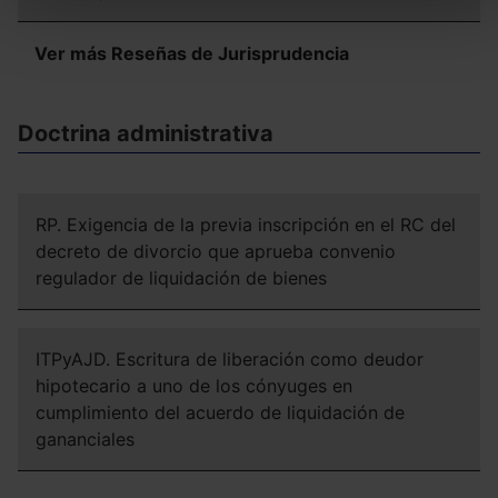
todas las cookies excepto aquellas imprescindibles.
También puedes
configurar
las cookies y
Ver más Reseñas de Jurisprudencia
seleccionar solo aquellas que quieras permitir en tu
navegador. Si no seleccionas ninguna utilizaremos las
que sean indispensables para la navegación.
Doctrina administrativa
Saber más acerca de las cookies
RP. Exigencia de la previa inscripción en el RC del
decreto de divorcio que aprueba convenio
regulador de liquidación de bienes
ITPyAJD. Escritura de liberación como deudor
hipotecario a uno de los cónyuges en
cumplimiento del acuerdo de liquidación de
gananciales