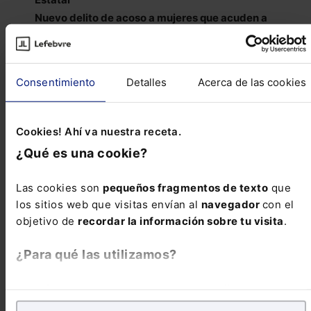
Nuevo delito de acoso a mujeres que acuden a
clínicas para la interrupción del embarazo
BOE 88/2022 de 13 de Abril de 2022
Consentimiento
Detalles
Acerca de las cookies
Reseñas de jurisprudencia
Cookies! Ahí va nuestra receta.
CIVIL
¿Qué es una cookie?
TS 20-4-22. Incidencia de la renuncia a la inicial
pretensión de uso alternativo de la vivienda en la
Las cookies son
pequeños fragmentos de texto
que
subsidiaria de limitación temporal en caso de uso
los sitios web que visitas envían al
navegador
con el
exclusivo
objetivo de
recordar la información sobre tu visita
.
¿Para qué las utilizamos?
CIVIL
En Lefebvre utilizamos las cookies con
fines
TS 20-4-22. Improcedencia de la modificación de
analíticos
para tratar de
mejorar tu experiencia
en
un acuerdo alcanzado en divorcio sobre el uso de