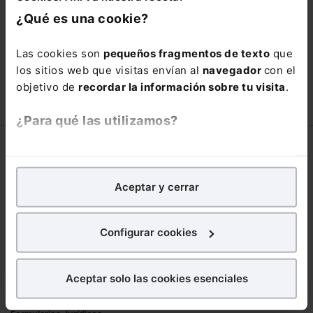
está oportunidad y adquiere tu acceso
¿Qué es una cookie?
con un
25% de descuento
.
66,00€
Las cookies son
pequeños fragmentos de texto
que
110,00€
los sitios web que visitas envían al
navegador
con el
COMPRAR
objetivo de
recordar la información sobre tu visita
.
¿Para qué las utilizamos?
Corporativo
En Lefebvre utilizamos las cookies con
fines
analíticos
para tratar de
mejorar tu experiencia
en
Lefebvre
Aceptar y cerrar
nuestra página web. También con fines publicitarios,
Nuestro equipo
para poder mostrarte publicidad y contenidos de tu
Trabaja con nosotros
interés.
Configurar cookies
Librerías asociadas
¿Qué puedes hacer?
Productos
Aceptar solo las cookies esenciales
Puedes
aceptar
las cookies para que tu
Mementos
experiencia en la web sea óptima