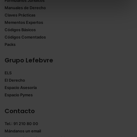
Formularios Jurídicos
Puedes
aceptar solo las esenciales
para denegar
Manuales de Derecho
todas las cookies excepto aquellas imprescindibles.
Claves Prácticas
También puedes
configurar
las cookies y
Mementos Expertos
seleccionar solo aquellas que quieras permitir en tu
Códigos Básicos
navegador. Si no seleccionas ninguna utilizaremos
Códigos Comentados
las que sean indispensables para la navegación.
Packs
Saber más acerca de las cookies
Grupo Lefebvre
ELS
El Derecho
Espacio Asesoría
Espacio Pymes
Contacto
Tel.: 91 210 80 00
Mándanos un
email