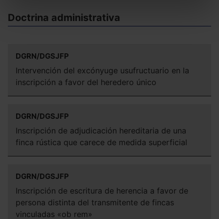
Puedes
aceptar solo las esenciales
para denegar
Doctrina administrativa
todas las cookies excepto aquellas imprescindibles.
También puedes
configurar
las cookies y
seleccionar solo aquellas que quieras permitir en tu
navegador. Si no seleccionas ninguna utilizaremos
DGRN/DGSJFP
las que sean indispensables para la navegación.
Intervención del excónyuge usufructuario en la
inscripción a favor del heredero único
Saber más acerca de las cookies
DGRN/DGSJFP
Inscripción de adjudicación hereditaria de una
finca rústica que carece de medida superficial
DGRN/DGSJFP
Inscripción de escritura de herencia a favor de
persona distinta del transmitente de fincas
vinculadas «ob rem»