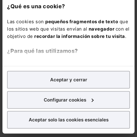
¿Qué es una cookie?
CIVIL
Inadmisibilidad de la pensión compensatoria y
Las cookies son
pequeños fragmentos de texto
que
cargas familiares como deudas de la sociedad de
los sitios web que visitas envían al
navegador
con el
gananciales
objetivo de
recordar la información sobre tu visita
.
¿Para qué las utilizamos?
CIVIL
Validez de la inscripción registral de la filiación de
En Lefebvre utilizamos las cookies con
fines
complacencia del menor
analíticos
para tratar de
mejorar tu experiencia
en
Aceptar y cerrar
nuestra página web. También con fines publicitarios,
para poder mostrarte publicidad y contenidos de tu
CIVIL
interés.
Configurar cookies
Responsabilidad del tutor por daños causados por
persona incapacitada
¿Qué puedes hacer?
Aceptar solo las cookies esenciales
Puedes
aceptar
las cookies para que tu
Ver más Reseñas de Jurisprudencia
experiencia en la web sea óptima