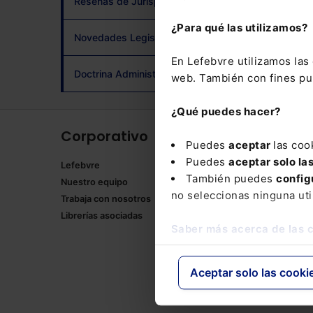
Reseñas de Jurisprudencia
adqui
¿Para qué las utilizamos?
Novedades Legislativas
En Lefebvre utilizamos la
Doctrina Administrativa
web. También con fines pub
¿Qué puedes hacer?
Corporativo
Produ
Puedes
aceptar
las coo
Puedes
aceptar solo la
Lefebvre
Memento
También puedes
config
Nuestro equipo
Formulari
no seleccionas ninguna uti
Trabaja con nosotros
Manuales
Librerías asociadas
Claves Pr
Saber más acerca de las 
Mementos
Códigos 
Códigos 
Aceptar solo las cooki
Packs