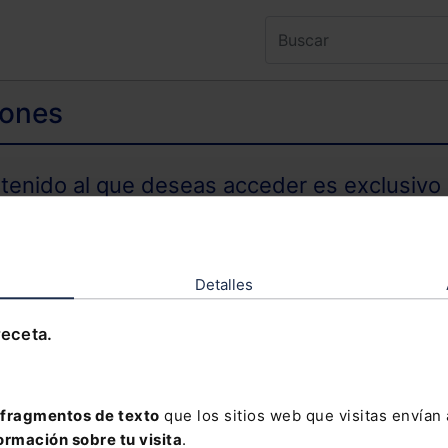
iones
ntenido al que deseas acceder es exclusivo 
TENIDO EXCLUSIVO PARA SUSCRIPTORES
Detalles
receta.
olvidado tu contraseña?
fragmentos de texto
que los sitios web que visitas envían
ormación sobre tu visita
.
davía no te has suscrito, no pierdas está op