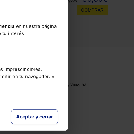
110,00€
COMPRAR
riencia
en nuestra página
 tu interés.
Contacto
as imprescindibles.
Tel.: 91 210 80 00
mitir en tu navegador. Si
Mándanos un
email
Monasterios de Suso y Yuso, 34
28049 Madrid
Aceptar y cerrar