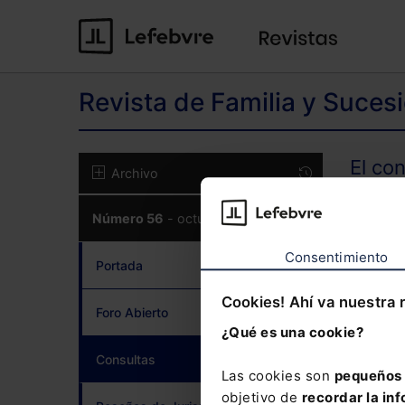
Revista de Familia y Suces
El co
Archivo
Número 56
- octubre 2017
CON
Consentimiento
Portada
Cookies! Ahí va nuestra 
Foro Abierto
¿Qué es una cookie?
¿Has 
Consultas
(current)
Las cookies son
pequeños 
objetivo de
recordar la inf
Si to