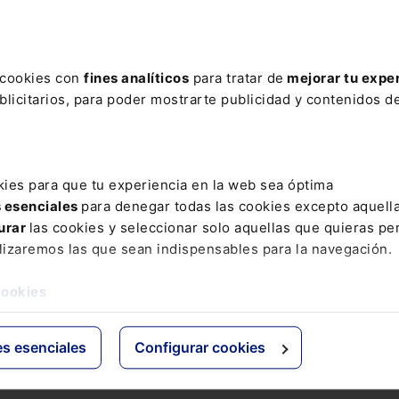
ere tu acceso con un
25% de descuento
.
s cookies con
fines analíticos
para tratar de
mejorar tu expe
licitarios, para poder mostrarte publicidad y contenidos de
ctos
Grupo Lefebvre
kies para que tu experiencia en la web sea óptima
s esenciales
para denegar todas las cookies excepto aquell
s
ELS
urar
las cookies y seleccionar solo aquellas que quieras per
os Jurídicos
El Derecho
lizaremos las que sean indispensables para la navegación.
 de Derecho
Espacio Asesoría
ácticas
Espacio Pymes
cookies
 Expertos
Básicos
Comentados
es esenciales
Configurar cookies