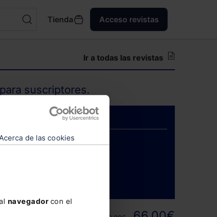
Tienda
Acceso revistas
Ir a todas las revistas
para suscriptores.
Acerca de las cookies
ENTRAR
 al
navegador
con el
ortunidad y
66,00€