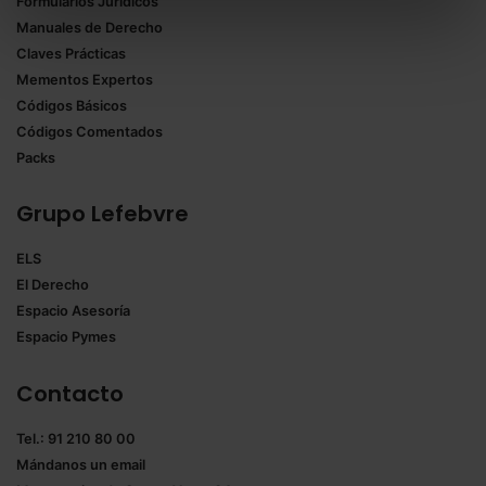
Formularios Jurídicos
Puedes
aceptar solo las esenciales
para denegar
Manuales de Derecho
todas las cookies excepto aquellas imprescindibles.
Claves Prácticas
También puedes
configurar
las cookies y
Mementos Expertos
seleccionar solo aquellas que quieras permitir en tu
Códigos Básicos
navegador. Si no seleccionas ninguna utilizaremos
Códigos Comentados
las que sean indispensables para la navegación.
Packs
Saber más acerca de las cookies
Grupo Lefebvre
ELS
El Derecho
Espacio Asesoría
Espacio Pymes
Contacto
Tel.: 91 210 80 00
Mándanos un
email