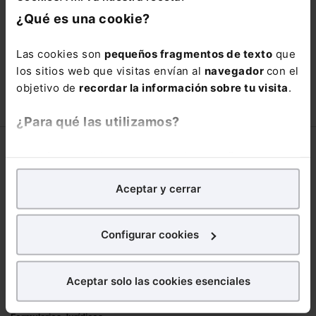
está oportunidad y adquiere tu acceso
¿Qué es una cookie?
con un
25% de descuento
.
66,00€
Las cookies son
pequeños fragmentos de texto
que
110,00€
los sitios web que visitas envían al
navegador
con el
COMPRAR
objetivo de
recordar la información sobre tu visita
.
¿Para qué las utilizamos?
Corporativo
En Lefebvre utilizamos las cookies con
fines
analíticos
para tratar de
mejorar tu experiencia
en
Lefebvre
Aceptar y cerrar
nuestra página web. También con fines publicitarios,
Nuestro equipo
para poder mostrarte publicidad y contenidos de tu
Trabaja con nosotros
interés.
Configurar cookies
Librerías asociadas
¿Qué puedes hacer?
Productos
Aceptar solo las cookies esenciales
Puedes
aceptar
las cookies para que tu
Mementos
experiencia en la web sea óptima