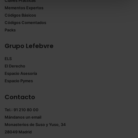
Claves Prácticas
todas las cookies excepto aquellas imprescindibles.
Mementos Expertos
También puedes
configurar
las cookies y
Códigos Básicos
seleccionar solo aquellas que quieras permitir en tu
Códigos Comentados
navegador. Si no seleccionas ninguna utilizaremos
Packs
las que sean indispensables para la navegación.
Grupo Lefebvre
Saber más acerca de las cookies
ELS
El Derecho
Espacio Asesoría
Espacio Pymes
Contacto
Tel.: 91 210 80 00
Mándanos un
email
Monasterios de Suso y Yuso, 34
28049 Madrid