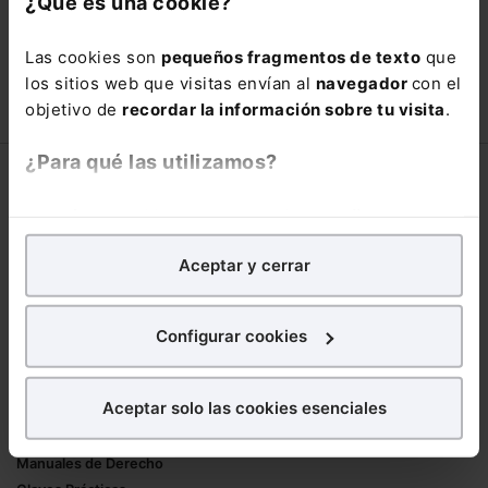
¿Qué es una cookie?
está oportunidad y adquiere tu acceso
con un
25% de descuento
.
Las cookies son
pequeños fragmentos de texto
que
66,00€
los sitios web que visitas envían al
navegador
con el
110,00€
objetivo de
recordar la información sobre tu visita
.
COMPRAR
¿Para qué las utilizamos?
Corporativo
En Lefebvre utilizamos las cookies con
fines
Lefebvre
analíticos
para tratar de
mejorar tu experiencia
en
Nuestro equipo
Aceptar y cerrar
nuestra página web. También con fines publicitarios,
Trabaja con nosotros
para poder mostrarte publicidad y contenidos de tu
Librerías asociadas
interés.
Configurar cookies
Productos
¿Qué puedes hacer?
Aceptar solo las cookies esenciales
Mementos
Puedes
aceptar
las cookies para que tu
Formularios Jurídicos
experiencia en la web sea óptima
Manuales de Derecho
Puedes
aceptar solo las esenciales
para denegar