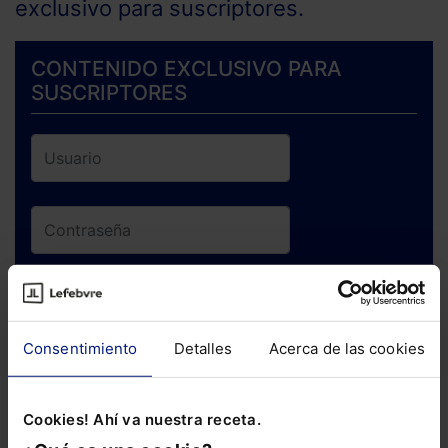
exclusivo para suscriptores.
CONTENIDO EXCLUSIVO PARA
SUSCRIPTORES
ENTRAR
Consentimiento
Detalles
Acerca de las cookies
¿Has olvidado tu contraseña?
Cookies! Ahí va nuestra receta.
Si todavía no te has suscrito, no pierdas