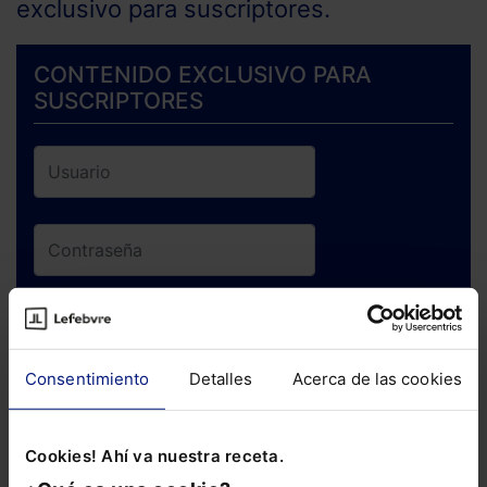
exclusivo para suscriptores.
CONTENIDO EXCLUSIVO PARA
SUSCRIPTORES
ENTRAR
Consentimiento
Detalles
Acerca de las cookies
¿Has olvidado tu contraseña?
Cookies! Ahí va nuestra receta.
Si todavía no te has suscrito, no pierdas