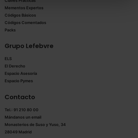
Claves Prácticas
todas las cookies excepto aquellas imprescindibles.
Mementos Expertos
También puedes
configurar
las cookies y
Códigos Básicos
seleccionar solo aquellas que quieras permitir en tu
Códigos Comentados
navegador. Si no seleccionas ninguna utilizaremos
Packs
las que sean indispensables para la navegación.
Grupo Lefebvre
Saber más acerca de las cookies
ELS
El Derecho
Espacio Asesoría
Espacio Pymes
Contacto
Tel.: 91 210 80 00
Mándanos un
email
Monasterios de Suso y Yuso, 34
28049 Madrid