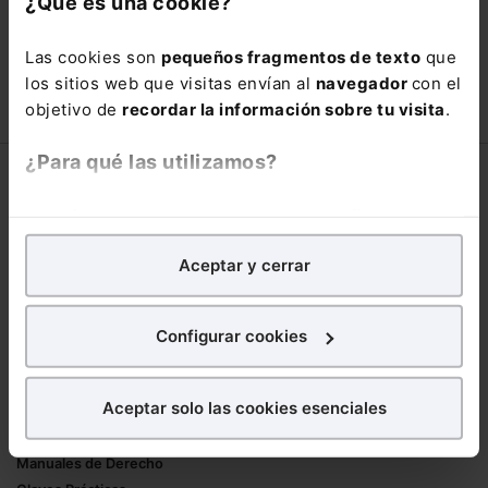
¿Qué es una cookie?
está oportunidad y adquiere tu acceso
con un
25% de descuento
.
Las cookies son
pequeños fragmentos de texto
que
66,00€
los sitios web que visitas envían al
navegador
con el
110,00€
objetivo de
recordar la información sobre tu visita
.
COMPRAR
¿Para qué las utilizamos?
Corporativo
En Lefebvre utilizamos las cookies con
fines
Lefebvre
analíticos
para tratar de
mejorar tu experiencia
en
Nuestro equipo
Aceptar y cerrar
nuestra página web. También con fines publicitarios,
Trabaja con nosotros
para poder mostrarte publicidad y contenidos de tu
Librerías asociadas
interés.
Configurar cookies
Productos
¿Qué puedes hacer?
Aceptar solo las cookies esenciales
Mementos
Puedes
aceptar
las cookies para que tu
Formularios Jurídicos
experiencia en la web sea óptima
Manuales de Derecho
Puedes
aceptar solo las esenciales
para denegar