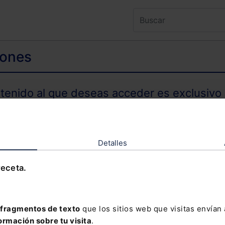
iones
ntenido al que deseas acceder es exclusivo 
TENIDO EXCLUSIVO PARA SUSCRIPTORES
Detalles
receta.
olvidado tu contraseña?
fragmentos de texto
que los sitios web que visitas envían
ormación sobre tu visita
.
davía no te has suscrito, no pierdas está op