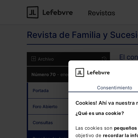
Revista de Familia y Suces
El co
Archivo
Número 70
- enero 2019
CON
Consentimiento
Portada
Cookies! Ahí va nuestra 
Foro Abierto
¿Qué es una cookie?
¿Has 
Consultas
Las cookies son
pequeños 
objetivo de
recordar la inf
Si to