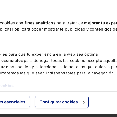
ere tu acceso con un
25% de descuento
.
s cookies con
fines analíticos
para tratar de
mejorar tu expe
licitarios, para poder mostrarte publicidad y contenidos de
ctos
Grupo Lefebvre
kies para que tu experiencia en la web sea óptima
s esenciales
para denegar todas las cookies excepto aquell
s
ELS
urar
las cookies y seleccionar solo aquellas que quieras per
os Jurídicos
El Derecho
lizaremos las que sean indispensables para la navegación.
 de Derecho
Espacio Asesoría
ácticas
Espacio Pymes
cookies
 Expertos
Básicos
Comentados
es esenciales
Configurar cookies