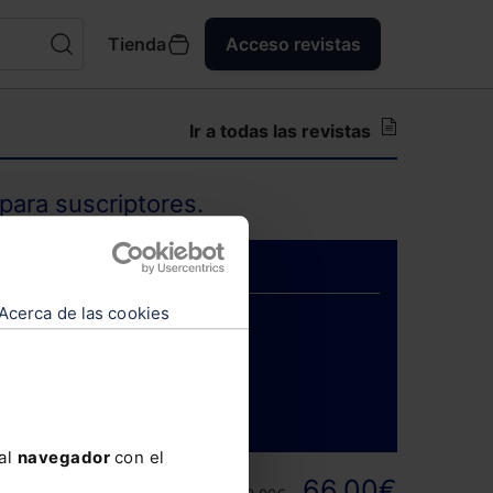
Tienda
Acceso revistas
Ir a todas las revistas
para suscriptores.
Acerca de las cookies
ENTRAR
 al
navegador
con el
ortunidad y
66,00€