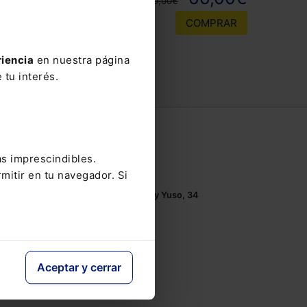
110,00€
COMPRAR
riencia
en nuestra página
 tu interés.
Contacto
as imprescindibles.
Tel.: 91 210 80 00
mitir en tu navegador. Si
Mándanos un
email
Monasterios de Suso y Yuso, 34
28049 Madrid
Aceptar y cerrar