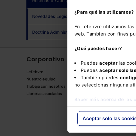
Reseñas de Jurisprudencia
(current)
adqui
¿Para qué las utilizamos?
Novedades Legislativas
En Lefebvre utilizamos la
Doctrina Administrativa
web. También con fines pub
¿Qué puedes hacer?
Corporativo
Produ
Puedes
aceptar
las coo
Puedes
aceptar solo la
Lefebvre
Memento
También puedes
config
Nuestro equipo
Formulari
no seleccionas ninguna uti
Trabaja con nosotros
Manuales
Librerías asociadas
Claves Pr
Saber más acerca de las 
Mementos
Códigos 
Códigos 
Aceptar solo las cooki
Packs