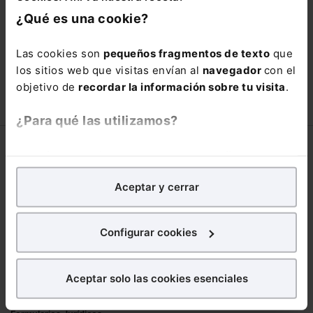
está oportunidad y adquiere tu acceso
¿Qué es una cookie?
con un
25% de descuento
.
66,00€
Las cookies son
pequeños fragmentos de texto
que
110,00€
los sitios web que visitas envían al
navegador
con el
COMPRAR
objetivo de
recordar la información sobre tu visita
.
¿Para qué las utilizamos?
Corporativo
En Lefebvre utilizamos las cookies con
fines
analíticos
para tratar de
mejorar tu experiencia
en
Lefebvre
Aceptar y cerrar
nuestra página web. También con fines publicitarios,
Nuestro equipo
para poder mostrarte publicidad y contenidos de tu
Trabaja con nosotros
interés.
Configurar cookies
Librerías asociadas
¿Qué puedes hacer?
Productos
Aceptar solo las cookies esenciales
Puedes
aceptar
las cookies para que tu
Mementos
experiencia en la web sea óptima