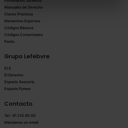
Formularios Jurídicos
Puedes
aceptar solo las esenciales
para denegar
Manuales de Derecho
todas las cookies excepto aquellas imprescindibles.
Claves Prácticas
También puedes
configurar
las cookies y
Mementos Expertos
seleccionar solo aquellas que quieras permitir en tu
Códigos Básicos
navegador. Si no seleccionas ninguna utilizaremos
Códigos Comentados
las que sean indispensables para la navegación.
Packs
Saber más acerca de las cookies
Grupo Lefebvre
ELS
El Derecho
Espacio Asesoría
Espacio Pymes
Contacto
Tel.: 91 210 80 00
Mándanos un
email