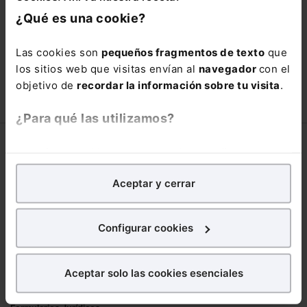
está oportunidad y adquiere tu acceso
¿Qué es una cookie?
con un
25% de descuento
.
66,00€
Las cookies son
pequeños fragmentos de texto
que
110,00€
los sitios web que visitas envían al
navegador
con el
COMPRAR
objetivo de
recordar la información sobre tu visita
.
¿Para qué las utilizamos?
Corporativo
En Lefebvre utilizamos las cookies con
fines
analíticos
para tratar de
mejorar tu experiencia
en
Lefebvre
Aceptar y cerrar
nuestra página web. También con fines publicitarios,
Nuestro equipo
para poder mostrarte publicidad y contenidos de tu
Trabaja con nosotros
interés.
Configurar cookies
Librerías asociadas
¿Qué puedes hacer?
Productos
Aceptar solo las cookies esenciales
Puedes
aceptar
las cookies para que tu
Mementos
experiencia en la web sea óptima