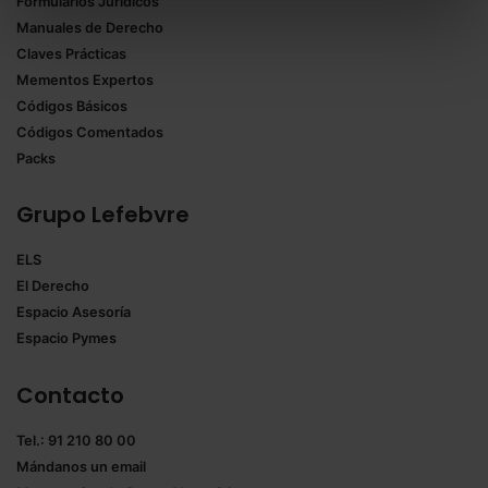
Formularios Jurídicos
Puedes
aceptar solo las esenciales
para denegar
Manuales de Derecho
todas las cookies excepto aquellas imprescindibles.
Claves Prácticas
También puedes
configurar
las cookies y
Mementos Expertos
seleccionar solo aquellas que quieras permitir en tu
Códigos Básicos
navegador. Si no seleccionas ninguna utilizaremos
Códigos Comentados
las que sean indispensables para la navegación.
Packs
Saber más acerca de las cookies
Grupo Lefebvre
ELS
El Derecho
Espacio Asesoría
Espacio Pymes
Contacto
Tel.: 91 210 80 00
Mándanos un
email