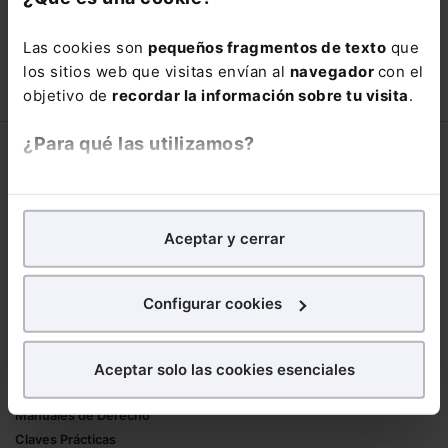
con un
25% de descuento
.
Las cookies son
pequeños fragmentos de texto
que
66,00€
los sitios web que visitas envían al
navegador
con el
110,00€
objetivo de
recordar la información sobre tu visita
.
COMPRAR
¿Para qué las utilizamos?
Corporativo
En Lefebvre utilizamos las cookies con
fines
Lefebvre
analíticos
para tratar de
mejorar tu experiencia
en
Nuestro equipo
Aceptar y cerrar
nuestra página web. También con fines publicitarios,
Trabaja con nosotros
para poder mostrarte publicidad y contenidos de tu
Librerías asociadas
interés.
Configurar cookies
Productos
¿Qué puedes hacer?
Aceptar solo las cookies esenciales
Mementos
Puedes
aceptar
las cookies para que tu
Formularios Jurídicos
experiencia en la web sea óptima
Manuales de Derecho
Puedes
aceptar solo las esenciales
para denegar
Claves Prácticas