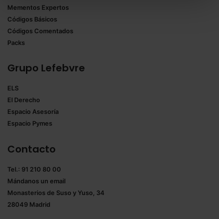
todas las cookies excepto aquellas imprescindibles.
Mementos Expertos
También puedes
configurar
las cookies y
Códigos Básicos
seleccionar solo aquellas que quieras permitir en tu
Códigos Comentados
navegador. Si no seleccionas ninguna utilizaremos
Packs
las que sean indispensables para la navegación.
Grupo Lefebvre
Saber más acerca de las cookies
ELS
El Derecho
Espacio Asesoría
Espacio Pymes
Contacto
Tel.: 91 210 80 00
Mándanos un
email
Monasterios de Suso y Yuso, 34
28049 Madrid