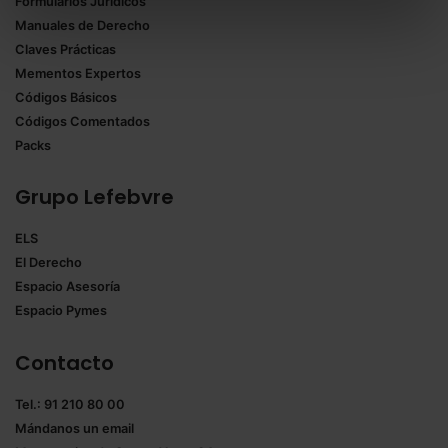
Formularios Jurídicos
Puedes
aceptar solo las esenciales
para denegar
Manuales de Derecho
todas las cookies excepto aquellas imprescindibles.
Claves Prácticas
También puedes
configurar
las cookies y
Mementos Expertos
seleccionar solo aquellas que quieras permitir en tu
Códigos Básicos
navegador. Si no seleccionas ninguna utilizaremos
Códigos Comentados
las que sean indispensables para la navegación.
Packs
Saber más acerca de las cookies
Grupo Lefebvre
ELS
El Derecho
Espacio Asesoría
Espacio Pymes
Contacto
Tel.: 91 210 80 00
Mándanos un
email