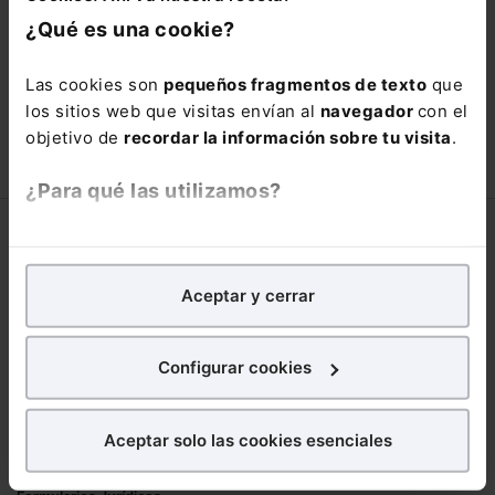
está oportunidad y adquiere tu acceso
¿Qué es una cookie?
con un
25% de descuento
.
66,00€
Las cookies son
pequeños fragmentos de texto
que
110,00€
los sitios web que visitas envían al
navegador
con el
COMPRAR
objetivo de
recordar la información sobre tu visita
.
¿Para qué las utilizamos?
Corporativo
En Lefebvre utilizamos las cookies con
fines
analíticos
para tratar de
mejorar tu experiencia
en
Lefebvre
Aceptar y cerrar
nuestra página web. También con fines publicitarios,
Nuestro equipo
para poder mostrarte publicidad y contenidos de tu
Trabaja con nosotros
interés.
Configurar cookies
Librerías asociadas
¿Qué puedes hacer?
Productos
Aceptar solo las cookies esenciales
Puedes
aceptar
las cookies para que tu
Mementos
experiencia en la web sea óptima