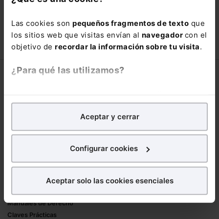
con un
25% de descuento
.
Las cookies son
pequeños fragmentos de texto
que
66,00€
los sitios web que visitas envían al
navegador
con el
110,00€
objetivo de
recordar la información sobre tu visita
.
COMPRAR
¿Para qué las utilizamos?
Corporativo
En Lefebvre utilizamos las cookies con
fines
Lefebvre
analíticos
para tratar de
mejorar tu experiencia
en
Nuestro equipo
Aceptar y cerrar
nuestra página web. También con fines publicitarios,
Trabaja con nosotros
para poder mostrarte publicidad y contenidos de tu
Librerías asociadas
interés.
Configurar cookies
Productos
¿Qué puedes hacer?
Aceptar solo las cookies esenciales
Mementos
Puedes
aceptar
las cookies para que tu
Formularios Jurídicos
experiencia en la web sea óptima
Manuales de Derecho
Puedes
aceptar solo las esenciales
para denegar
Claves Prácticas