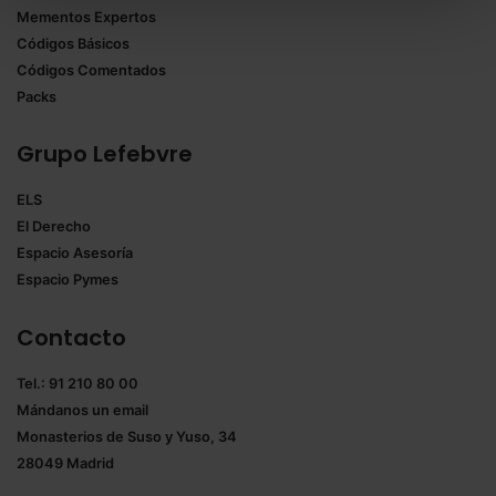
todas las cookies excepto aquellas imprescindibles.
Mementos Expertos
También puedes
configurar
las cookies y
Códigos Básicos
seleccionar solo aquellas que quieras permitir en tu
Códigos Comentados
navegador. Si no seleccionas ninguna utilizaremos
Packs
las que sean indispensables para la navegación.
Grupo Lefebvre
Saber más acerca de las cookies
ELS
El Derecho
Espacio Asesoría
Espacio Pymes
Contacto
Tel.: 91 210 80 00
Mándanos un
email
Monasterios de Suso y Yuso, 34
28049 Madrid