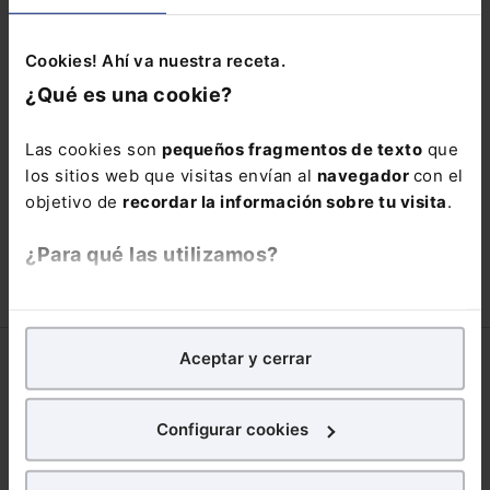
pierdas está oportunidad y
adquiere tu acceso con un
25% de
Cookies! Ahí va nuestra receta.
¿Qué es una cookie?
descuento
.
66,00€
110,00€
Las cookies son
pequeños fragmentos de texto
que
los sitios web que visitas envían al
navegador
con el
COMPRAR
objetivo de
recordar la información sobre tu visita
.
¿Para qué las utilizamos?
En Lefebvre utilizamos las cookies con
fines
analíticos
para tratar de
mejorar tu experiencia
en
Aceptar y cerrar
nuestra página web. También con fines publicitarios,
Corporativo
para poder mostrarte publicidad y contenidos de tu
interés.
Lefebvre
Configurar cookies
Nuestro equipo
¿Qué puedes hacer?
Trabaja con nosotros