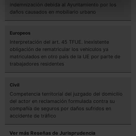
indemnización debida al Ayuntamiento por los
Puedes
aceptar solo las esenciales
para denegar
daños causados en mobiliario urbano
todas las cookies excepto aquellas imprescindibles.
También puedes
configurar
las cookies y
seleccionar solo aquellas que quieras permitir en tu
Europeos
navegador. Si no seleccionas ninguna utilizaremos las
Interpretación del art. 45 TFUE. Inexistente
que sean indispensables para la navegación.
obligación de rematricular los vehículos ya
matriculados en otro país de la UE por parte de
Saber más acerca de las cookies
trabajadores residentes
Civil
Competencia territorial del juzgado del domicilio
del actor en reclamación formulada contra su
compañía de seguros por daños sufridos en
accidente de tráfico
Ver más Reseñas de Jurisprudencia