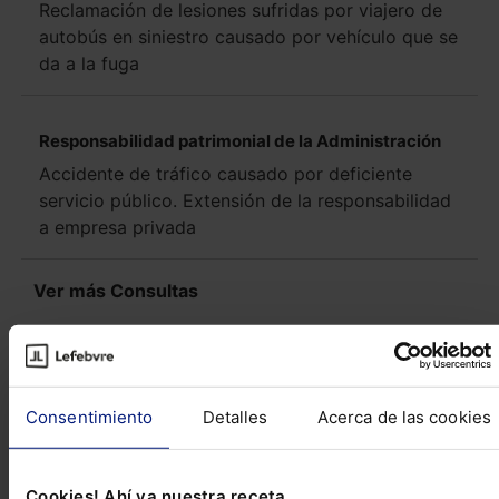
Reclamación de lesiones sufridas por viajero de
autobús en siniestro causado por vehículo que se
da a la fuga
Responsabilidad patrimonial de la Administración
Accidente de tráfico causado por deficiente
servicio público. Extensión de la responsabilidad
a empresa privada
Ver más Consultas
Novedades Legislativas
Consentimiento
Detalles
Acerca de las cookies
Real Decreto 563/2017, de 2 de junio, por el
que se regulan las inspecciones técnicas en
Cookies! Ahí va nuestra receta.
carretera de vehículos comerciales que