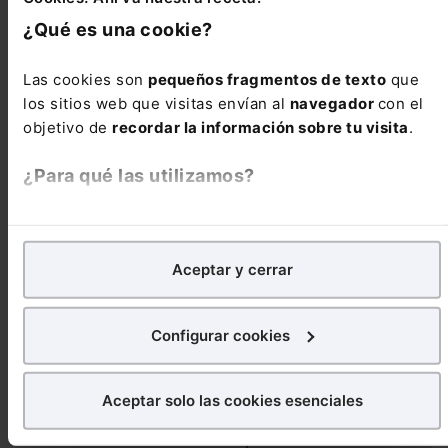
circulan en territorio español (EDL
¿Qué es una cookie?
2017/87459) Trascendencia y ...
Las cookies son
pequeños fragmentos de texto
que
los sitios web que visitas envían al
navegador
con el
Reseñas de jurisprudencia
objetivo de
recordar la información sobre tu visita
.
¿Para qué las utilizamos?
Civil
Supuesto de colisión recíproca. No cabe
En Lefebvre utilizamos las cookies con
fines
compensación de culpas debido a la
analíticos
para tratar de
mejorar tu experiencia
en
responsabilidad de ambos conductores en la
Aceptar y cerrar
nuestra página web. También con fines publicitarios,
proporción en que cada uno contribuyó en el
para poder mostrarte publicidad y contenidos de tu
siniestro
interés.
Configurar cookies
¿Qué puedes hacer?
Penal
Aceptar solo las cookies esenciales
Condena por conducción bajo los efectos del
Puedes
aceptar
las cookies para que tu experiencia
alcohol. Procedencia en vía penal de la
en la web sea óptima