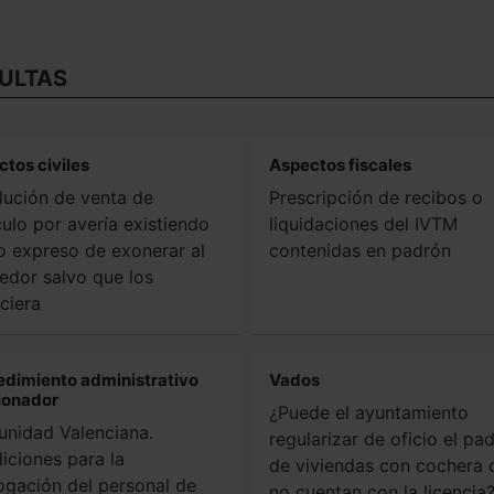
ULTAS
tos civiles
Aspectos fiscales
lución de venta de
Prescripción de recibos o
culo por avería existiendo
liquidaciones del IVTM
o expreso de exonerar al
contenidas en padrón
edor salvo que los
ciera
edimiento administrativo
Vados
ionador
¿Puede el ayuntamiento
nidad Valenciana.
regularizar de oficio el pa
iciones para la
de viviendas con cochera 
ogación del personal de
no cuentan con la licencia