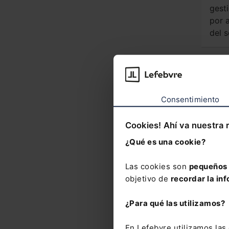
gest
por a
del s
Nove
Consentimiento
No
Re
Cookies! Ahí va nuestra 
del
Con
¿Qué es una cookie?
202
Re
en 
Las cookies son
pequeños 
mín
objetivo de
recordar la inf
per
se
sec
¿Para qué las utilizamos?
dis
rel
En Lefebvre utilizamos la