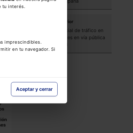
matriculado en España
 tu interés.
Ministerio del Interior
Ordenación especial de tráfico en
caso de actividades en vía pública
as imprescindibles.
de interés general
mitir en tu navegador. Si
e 8
ue
Aceptar y cerrar
nto
o
los
ción
nes