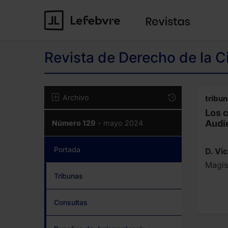
Revista de Derecho de la C
Archivo
tribu
Los c
Audie
Número 129
- mayo 2024
Portada
(current)
D. Vi
Magis
Tribunas
Consultas