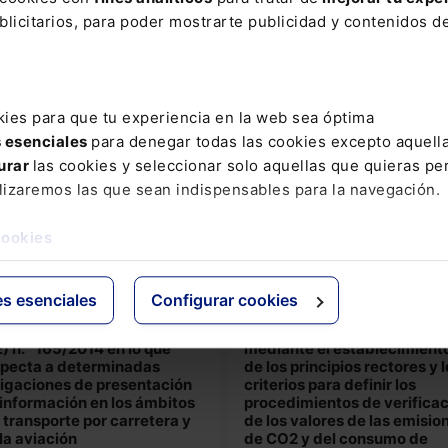
tados miembros de imponer
las baterías (Euro 7)
ciones por las infracciones
licitarios, para poder mostrarte publicidad y contenidos de
DOUE null/2024 de 8 de
 Reglamento (UE) n.°
Mayo de 2024
5/2014 cometidas en otro
ado miembro o en un tercer
s
kies para que tu experiencia en la web sea óptima
UE null/2024 de 2 de
s esenciales
para denegar todas las cookies excepto aquell
yo de 2024
urar
las cookies y seleccionar solo aquellas que quieras per
lizaremos las que sean indispensables para la navegación.
rmativa europea
Normativa europea
cookies
glamento (UE) 2024/1230
Reglamento Delegado (UE)
 Parlamento Europeo y del
2024/1127 de la Comisión, d
sejo, de 24 de abril de
de febrero de 2024, por el q
4, por el que se modifican
se completa el Reglamento
es esenciales
Configurar cookies
 Reglamentos (CE) n.°
(UE) 2019/1242 del Parlame
2009, (UE) n.° 996/2010 y
Europeo y del Consejo
) n.° 165/2014 en lo que
mediante el establecimient
specta a determinadas
de los principios rectores y 
igaciones de presentación
criterios para definir los
información en los ámbitos
procedimientos de verifica
 transporte por carretera y
de los valores de las emisio
la aviación
de CO2 y del consumo de