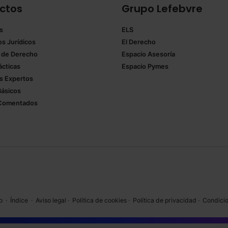
ctos
Grupo Lefebvre
s
ELS
os Jurídicos
El Derecho
 de Derecho
Espacio Asesoría
ácticas
Espacio Pymes
 Expertos
Básicos
Comentados
o
·
Índice
·
Aviso legal
·
Política de cookies
·
Política de privacidad
·
Condicio