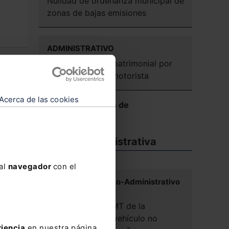
Nulidad de ordenanza municipal de
zonas de bajas emisiones
ADMINISTRATIVO
Responsabilidad patrimonial por
fallecimiento de motorista
Acerca de las cookies
Ver más Reseñas de
Jurisprudencia
7
el
Doctrina administrativa
 al
navegador
con el
Tribunal Económico-Administrativo
Central
 en
Incidencia en el IMT de la
utilización de un vehículo no
 de
riencia
en nuestra página