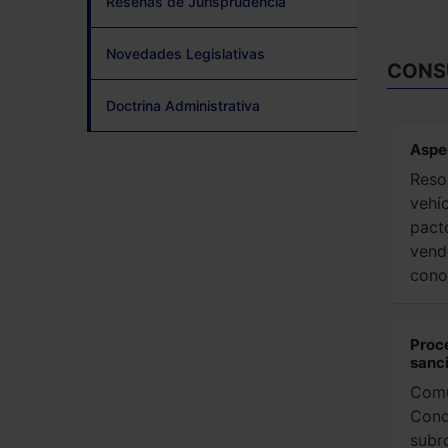
Reseñas de Jurisprudencia
Novedades Legislativas
CONS
Doctrina Administrativa
Aspec
Reso
vehí
pact
vend
cono
Proc
sanc
Comu
Cond
subr