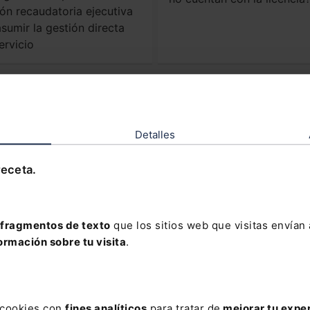
ión recaudatoria ejecutiva
sumir la gestión directa
ervicio
dades Legislativas
Detalles
rmativa europea
Normativa europea
glamento (UE) 2024/1258
Reglamento (UE) 2024/125
receta.
 Parlamento Europeo y del
del Parlamento Europeo y d
sejo, de 24 de abril de
Consejo, de 24 de abril de
4, por el que se modifica el
2024, relativo a la
glamento (CE) n.° 561/2006
homologación de tipo de los
lo relativo a los requisitos
vehículos de motor y los
fragmentos de texto
que los sitios web que visitas envían
imos sobre las pausas y los
motores y de los sistemas,
ormación sobre tu visita
.
íodos de descanso diarios y
componentes y unidades
manales mínimos en el
técnicas independientes
tor del transporte
destinados a esos vehículos
crecional de viajeros y en lo
lo que respecta a sus
ativo a la facultad de los
emisiones y a la durabilidad
s cookies con
fines analíticos
para tratar de
mejorar tu expe