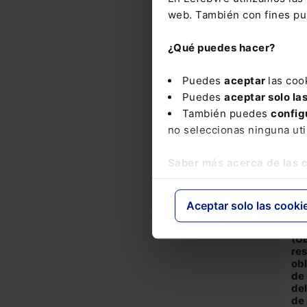
Es
san
web. También con fines pub
del
16
¿Qué puedes hacer?
Est
paí
Puedes
aceptar
las coo
DO
Puedes
aceptar solo la
Ma
También puedes
config
no seleccionas ninguna uti
No
Saber más acerca de las 
Re
del
Con
202
Aceptar solo las cooki
los
80/
(UE
re
obl
de 
del
de 