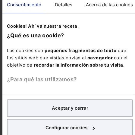
Consentimiento
Detalles
Acerca de las cookies
EUROPEA Medidas temporales sobre
certificados, permisos, controles periódicos y
formación continua en materia de transporte
Cookies! Ahí va nuestra receta.
como consecuencia del COVID-19 Reglamento
¿Qué es una cookie?
(UE) 2020/698 del Parlamento E...
Las cookies son
pequeños fragmentos de texto
que
Reseñas de jurisprudencia
los sitios web que visitas envían al
navegador
con el
objetivo de
recordar la información sobre tu visita
.
¿Para qué las utilizamos?
Contencioso-administrativo
Nulidad de la prohibición temporal de transmisión
En Lefebvre utilizamos las cookies con
fines
de autorizaciones VTC y de la comunicación
analíticos
para tratar de
mejorar tu experiencia
en
previa de los servicios a realizar
Aceptar y cerrar
nuestra página web. También con fines publicitarios,
para poder mostrarte publicidad y contenidos de tu
interés.
Europeos
Configurar cookies
Alcance de la certificación de empleador de