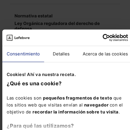
Normativa estatal
Ley Orgánica reguladora del derecho de
defensa
BOE 275/2024 de 14 de Noviembre de 2024
Consentimiento
Detalles
Acerca de las cookies
Normatíva autonómica-Baleares
Control de la afluencia de vehículos en la isla de
Eivissa para la sostenibilidad turística
Cookies! Ahí va nuestra receta.
BOIB 149/2024 de 14 de Noviembre de 2024
¿Qué es una cookie?
Reseñas de jurisprudencia
Las cookies son
pequeños fragmentos de texto
que
los sitios web que visitas envían al
navegador
con el
objetivo de
recordar la información sobre tu visita
.
ADMINISTRATIVO
¿Para qué las utilizamos?
Autobuses «hop on-hop off»: intervención