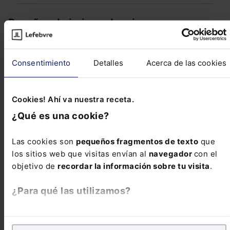
Reseñas de jurisprudencia
Consentimiento
Detalles
Acerca de las cookies
PENAL
Condena por desobediencia tras negativa a
realizar la prueba de estupefacientes
Cookies! Ahí va nuestra receta.
¿Qué es una cookie?
PENAL
Reclamación de costes adicionales por
Las cookies son
pequeños fragmentos de texto
que
incapacidad temporal de trabajador por accidente
los sitios web que visitas envían al
navegador
con el
de tráfico
objetivo de
recordar la información sobre tu visita
.
¿Para qué las utilizamos?
ADMINISTRATIVO
En Lefebvre utilizamos las cookies con
fines
¿Es procedente el procedimiento especial para la
analíticos
para tratar de
mejorar tu experiencia
en
protección de los derechos fundamentales