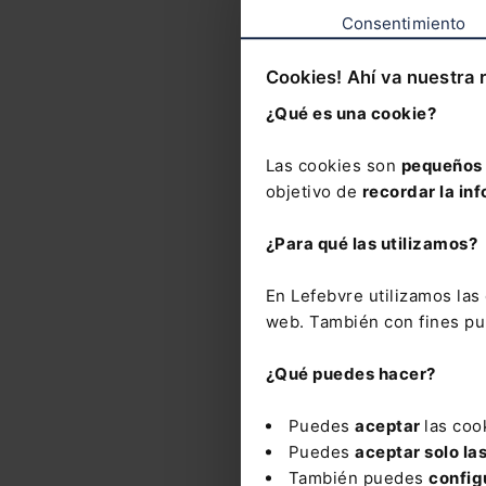
esta
Consentimiento
con 
Cookies! Ahí va nuestra 
Nove
¿Qué es una cookie?
Las cookies son
pequeños 
objetivo de
recordar la inf
No
Int
¿Para qué las utilizamos?
Ho
N y
En Lefebvre utilizamos la
DO
web. También con fines pub
¿Qué puedes hacer?
Puedes
aceptar
las coo
Puedes
aceptar solo la
También puedes
config