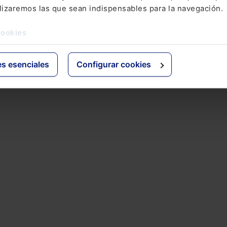
de 2026
lizaremos las que sean indispensables para la navegación.
cookies
es esenciales
Configurar cookies