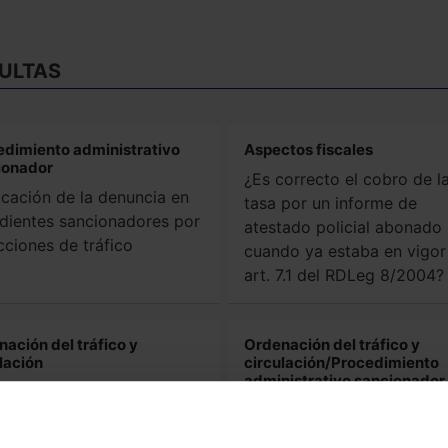
ULTAS
edimiento administrativo
Aspectos fiscales
ionador
¿Es correcto el cobro de l
ficación de la denuncia en
tasa por un informe de
dientes sancionadores por
atestado policial abonado
cciones de tráfico
cuando ya estaba en vigor
art. 7.1 del RDLeg 8/2004?
ación del tráfico y
Ordenación del tráfico y
lación
circulación/Procedimiento
administrativo sancionador
luña. Viabilidad de
Vehículos abandonados c
rizaciones municipales
matrícula extranjera: actua
isionales de