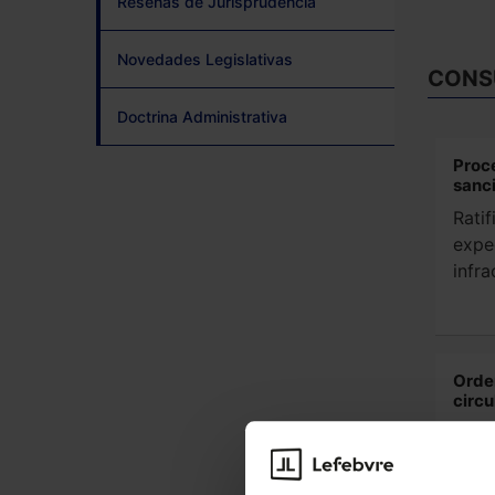
Reseñas de Jurisprudencia
Novedades Legislativas
CONS
Doctrina Administrativa
Proc
sanc
Rati
expe
infra
Orden
circu
Cata
auto
prov