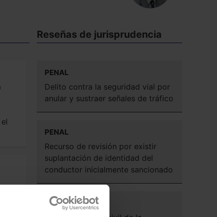
Reseñas de jurisprudencia
PENAL
a
Delito contra la seguridad vial por
anular y sustraer señales de tráfico
 el
PENAL
Recurso de revisión por existir
suplantación de identidad del
conductor inicialmente sancionado
on
PENAL
ción