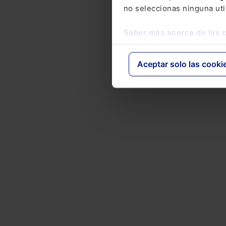
no seleccionas ninguna uti
Saber más acerca de las 
Aceptar solo las cooki