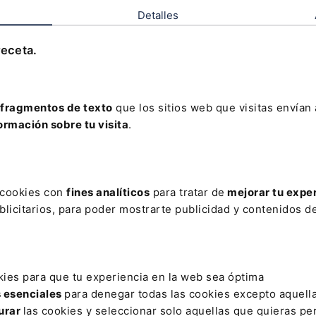
municipal, notificación y b
cionamiento para personas
Detalles
movilidad reducida
receta.
dades Legislativas
fragmentos de texto
que los sitios web que visitas envían
ormación sobre tu visita
.
rmativa
Normativa
ernacional/europea
Internacional/europea
mologación de vehículos M,
Homologación de los turism
 O con relación al frenado
en lo relativo al frenado
s cookies con
fines analíticos
para tratar de
mejorar tu expe
UE de 13 de Abril de 2026
DOUE de 13 de Abril de 2
licitarios, para poder mostrarte publicidad y contenidos de
Normativa estatal
Adopción de medidas
urgentes en materia de
kies para que tu experiencia en la web sea óptima
transportes
s esenciales
para denegar todas las cookies excepto aquell
BOE 92/2026 de 15 de Abril
urar
las cookies y seleccionar solo aquellas que quieras per