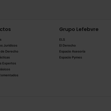
ctos
Grupo Lefebvre
s
ELS
os Jurídicos
El Derecho
 de Derecho
Espacio Asesoría
ácticas
Espacio Pymes
 Expertos
Básicos
Comentados