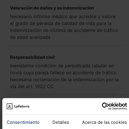
Valoración de daños y su indemnización
Necesario informe médico que acredite y valore
el grado de pérdida de calidad de vida para la
indemnización de víctima de accidente de tráfico
de edad avanzada
Responsabilidad civil
Inexistente condición de perjudicada tabular en
novia cuya pareja fallece en accidente de tráfico.
Necesaria reclamación de la indemnización por la
vía del art. 1902 CC
Ver más Consultas
Novedades Legislativas
Consentimiento
Detalles
Acerca de las cookies