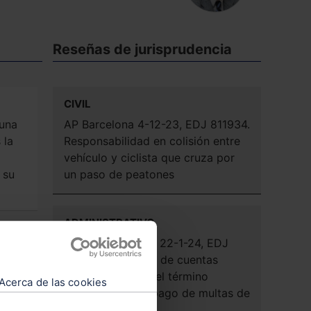
Reseñas de jurisprudencia
CIVIL
 una
AP Barcelona 4-12-23, EDJ 811934.
 la
Responsabilidad en colisión entre
vehículo y ciclista que cruza por
 su
un paso de peatones
ADMINISTRATIVO
Tribunal Supremo 22-1-24, EDJ
501973. Embargo de cuentas
n»
bancarias fuera del término
Acerca de las cookies
ha
municipal por impago de multas de
tráfico