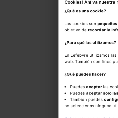
Cookies! Ahí va nuestra 
¿Qué es una cookie?
Nove
Las cookies son
pequeños 
objetivo de
recordar la inf
BA
¿Para qué las utilizamos?
Tra
ha
En Lefebvre utilizamos la
BO
web. También con fines pub
Fe
¿Qué puedes hacer?
Puedes
aceptar
las coo
Puedes
aceptar solo la
También puedes
config
no seleccionas ninguna uti