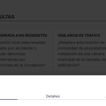
ULTAS
CERRADA A NO RESIDENTES
VIGILANCIA DE TRÁFICO
olicía local debe levantar
¿Requiere autorización de
tado por accidente o
comunidad de propietarios
ular denuncias
instalación de una cámara
nistrativas por
municipal en la fachada de
cciones de la circulación?
edificación?
ACIONAMIENTO
Aspectos fiscales
ativa del ayuntamiento
Álava. Devolución del
 reservar espacios frente a
«impuesto de matriculació
Detalles
 o fachada de cada vecino
de un vehículo que no se 
municipio
registrado en tráfico