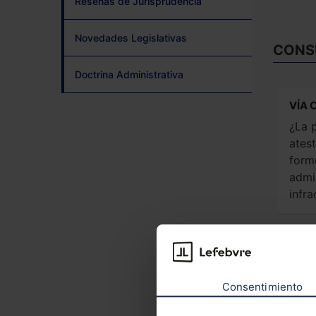
Reseñas de Jurisprudencia
Novedades Legislativas
CONS
Doctrina Administrativa
VÍA 
¿La p
ates
form
admi
infra
EST
Inici
para
Consentimiento
vado
del 