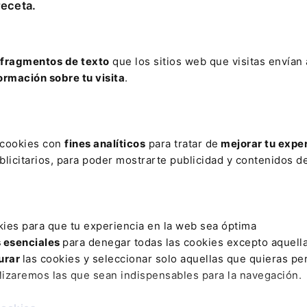
receta.
dades Legislativas
fragmentos de texto
que los sitios web que visitas envían
ormación sobre tu visita
.
LEARES
PAÍS VASCO
nsporte con vehículos de
Transición Energética y
sta nueve plazas
Cambio Climático
s cookies con
fines analíticos
para tratar de
mejorar tu expe
IB 26/2024 de 22 de
BOPV 38/2024 de 21 de
licitarios, para poder mostrarte publicidad y contenidos de
brero de 2024
Febrero de 2024
kies para que tu experiencia en la web sea óptima
s esenciales
para denegar todas las cookies excepto aquell
urar
las cookies y seleccionar solo aquellas que quieras per
lizaremos las que sean indispensables para la navegación.