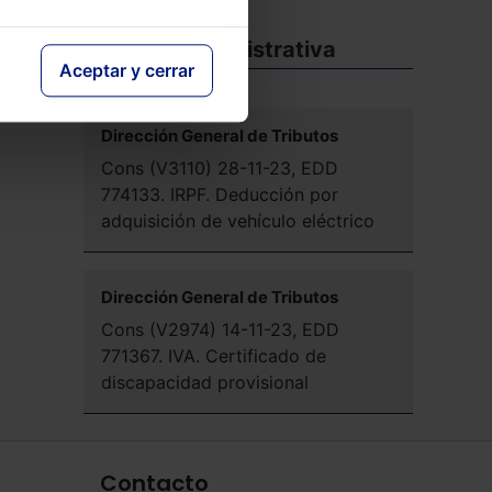
Doctrina administrativa
Aceptar y cerrar
Dirección General de Tributos
Cons (V3110) 28-11-23, EDD
774133. IRPF. Deducción por
adquisición de vehículo eléctrico
Dirección General de Tributos
Cons (V2974) 14-11-23, EDD
771367. IVA. Certificado de
discapacidad provisional
Contacto